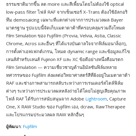
ธรรมชาติมากขึ้น ลด moire และสีเพี้ยนโดยไม่ต้องใช้ optical
low-pass filter ไฟล์ RAF จากเซ็นเซอร์ X-Trans ต้องใช้อัลกอริ
ทึม demosaicing เฉพาะที่แตกต่างจากการประมวลผล Bayer
มาตรฐาน รูปแบบนี้จัดเก็บเมตาดาต้าที่ครอบคลุมรวมถึงโหมด
Film Simulation ของ Fujifilm (Provia, Velvia, Astia, Classic
Chrome, Acros และอื่นๆ ที่ได้แรงบันดาลใจจากฟิล์มอนาล็อก),
การตั้งค่าเอฟเฟกต์เกรน, โหมด dynamic range และข้อมูลแก้ไข
เลนส์สำหรับเลนส์ Fujinon XF และ XC ข้อดีอย่างหนึ่งคือมรดก
Film Simulation — ความเชี่ยวชาญด้านอิมัลชันฟิล์มหลาย
ทศวรรษของ Fujifilm ส่งผลต่อวิทยาศาสตร์สีที่ฝังอยู่ในเมตาดาต้า
RAF และช่างภาพสามารถสลับระหว่างการเรนเดอร์สไตล์ฟิล์ม
ต่างๆ ระหว่างการประมวลผลหลังถ่ายได้โดยไม่สูญเสียคุณภาพ
ไฟล์ RAF ได้รับการสนับสนุนจาก Adobe
Lightroom
, Capture
One, X RAW Studio ของ Fujifilm เอง, dcraw, RawTherapee
และโปรแกรมประมวลผล RAW หลักอื่นๆ
ผู้พัฒนา
:
Fujifilm