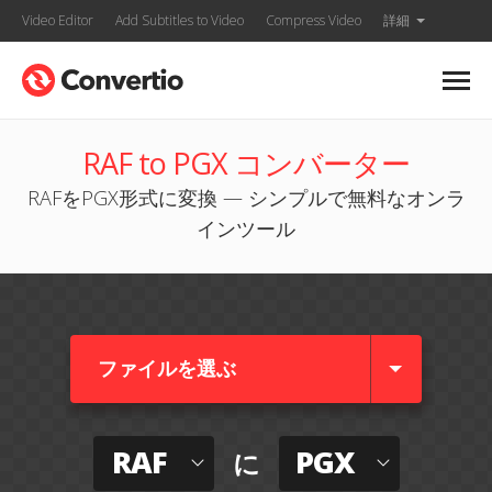
Video Editor
Add Subtitles to Video
Compress Video
詳細
RAF to PGX コンバーター
RAFをPGX形式に変換 — シンプルで無料なオンラ
インツール
ファイルを選ぶ
RAF
PGX
に