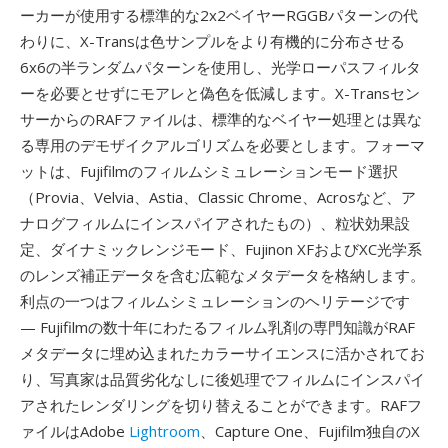
ーカーが使用する標準的な2x2ベイヤーRGGBパターンの代
わりに、X-Transは色サンプルをより有機的に分布させる
6x6の半ランダムパターンを使用し、光学ローパスフィルタ
ーを必要とせずにモアレと偽色を低減します。X-Transセン
サーからのRAFファイルは、標準的なベイヤー処理とは異な
る専用のデモザイクアルゴリズムを必要とします。フォーマ
ットは、Fujifilmのフィルムシミュレーションモード選択
（Provia、Velvia、Astia、Classic Chrome、Acrosなど、ア
ナログフィルムにインスパイアされたもの）、粒状効果設
定、ダイナミックレンジモード、Fujinon XFおよびXC光学系
のレンズ補正データを含む広範なメタデータを格納します。
利点の一つはフィルムシミュレーションのヘリテージです
— Fujifilmの数十年にわたるフィルム乳剤の専門知識がRAF
メタデータに埋め込まれたカラーサイエンスに活かされてお
り、写真家は品質劣化なしに後処理でフィルムにインスパイ
アされたレンダリングを切り替えることができます。RAFフ
ァイルはAdobe
Lightroom
、Capture One、Fujifilm独自のX