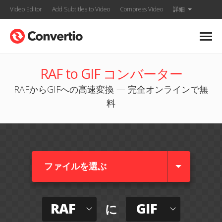
Video Editor
Add Subtitles to Video
Compress Video
詳細
RAF to GIF コンバーター
RAFからGIFへの高速変換 — 完全オンラインで無
料
ファイルを選ぶ
RAF
GIF
に