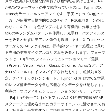
メラ内処理前の完全な階調および色情報を保持します。RAF
がRAWフォーマットの中で際立っているのは、FujifilmのX-
Transカラーフィルターアレイです。事実上すべての他のメ
ーカーが使用する標準的な2x2ベイヤーRGGBパターンの代
わりに、X-Transは色サンプルをより有機的に分布させる
6x6の半ランダムパターンを使用し、光学ローパスフィルタ
ーを必要とせずにモアレと偽色を低減します。X-Transセン
サーからのRAFファイルは、標準的なベイヤー処理とは異な
る専用のデモザイクアルゴリズムを必要とします。フォーマ
ットは、Fujifilmのフィルムシミュレーションモード選択
（Provia、Velvia、Astia、Classic Chrome、Acrosなど、ア
ナログフィルムにインスパイアされたもの）、粒状効果設
定、ダイナミックレンジモード、Fujinon XFおよびXC光学系
のレンズ補正データを含む広範なメタデータを格納します。
利点の一つはフィルムシミュレーションのヘリテージです
— Fujifilmの数十年にわたるフィルム乳剤の専門知識がRAF
メタデータに埋め込まれたカラーサイエンスに活かされてお
り、写真家は品質劣化なしに後処理でフィルムにインスパイ