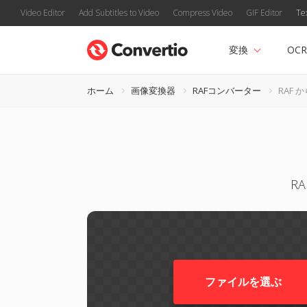
Video Editor
Add Subtitles to Video
Compress Video
GIF Editor
Te
変換
OCR
ホーム
画像変換器
RAFコンバーター
RAF か
R
ファイルを選ぶ