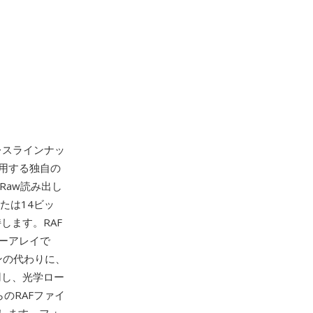
ラーレスラインナッ
用する独自の
のRaw読み出し
または14ビッ
します。RAF
ターアレイで
ンの代わりに、
用し、光学ロー
のRAFファイ