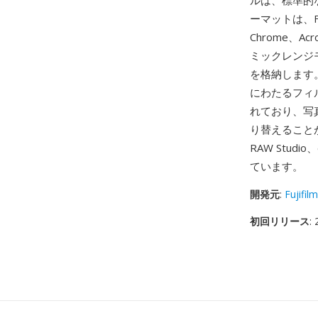
ルは、標準的
ーマットは、Fuj
Chrome、
ミックレンジモ
を格納します。
にわたるフィ
れており、写
り替えることが
RAW Stud
ています。
開発元
:
Fujifilm
初回リリース
: