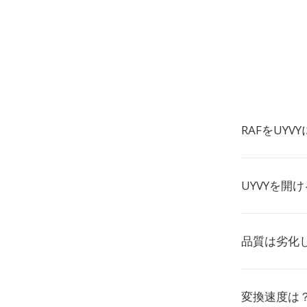
RAFをUY
UYVYを開
品質は劣化
変換速度は