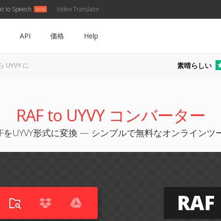
xt to Speech
Video Translator
API
価格
Help
素晴らしい
ら UYVY に
RAF to UYVY コンバーター
AFをUYVY形式に変換 — シンプルで無料なオンラインツ
RAF