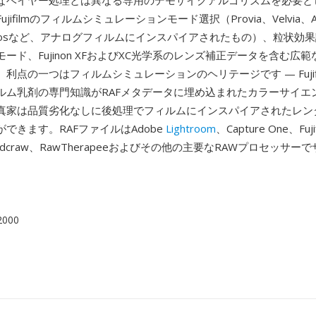
なベイヤー処理とは異なる専用のデモザイクアルゴリズムを必要と
ifilmのフィルムシミュレーションモード選択（Provia、Velvia、Asti
Acrosなど、アナログフィルムにインスパイアされたもの）、粒状効
ード、Fujinon XFおよびXC光学系のレンズ補正データを含む広
利点の一つはフィルムシミュレーションのヘリテージです — Fujif
ルム乳剤の専門知識がRAFメタデータに埋め込まれたカラーサイエ
真家は品質劣化なしに後処理でフィルムにインスパイアされたレン
できます。RAFファイルはAdobe
Lightroom
、Capture One、Fuj
io、dcraw、RawTherapeeおよびその他の主要なRAWプロセッサ
 2000