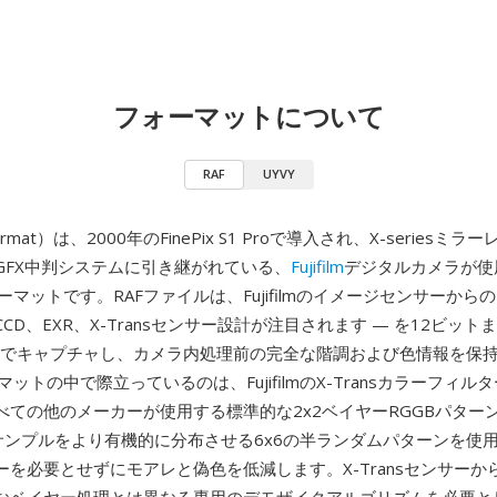
フォーマットについて
RAF
UYVY
ormat）は、2000年のFinePix S1 Proで導入され、X-seriesミ
GFX中判システムに引き継がれている、
Fujifilm
デジタルカメラが使
ーマットです。RAFファイルは、Fujifilmのイメージセンサーから
rCCD、EXR、X-Transセンサー設計が注目されます — を12ビット
ルでキャプチャし、カメラ内処理前の完全な階調および色情報を保持
マットの中で際立っているのは、FujifilmのX-Transカラーフィル
べての他のメーカーが使用する標準的な2x2ベイヤーRGGBパター
は色サンプルをより有機的に分布させる6x6の半ランダムパターンを使
を必要とせずにモアレと偽色を低減します。X-Transセンサーから