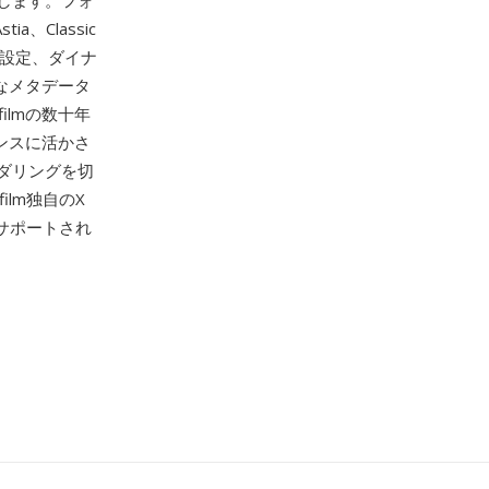
します。フォ
a、Classic
果設定、ダイナ
範なメタデータ
ilmの数十年
ンスに活かさ
ダリングを切
ifilm独自のX
ーでサポートされ