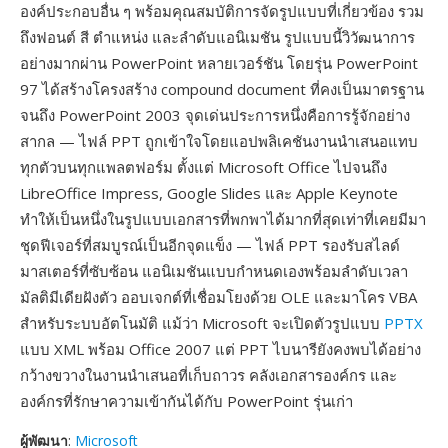
องค์ประกอบอื่น ๆ พร้อมคุณสมบัติการจัดรูปแบบที่เกี่ยวข้อง รวม
ถึงฟอนต์ สี ตำแหน่ง และลำดับแอนิเมชัน รูปแบบนี้วิวัฒนาการ
อย่างมากผ่าน PowerPoint หลายเวอร์ชัน โดยรุ่น PowerPoint
97 ได้สร้างโครงสร้าง compound document ที่คงเป็นมาตรฐาน
จนถึง PowerPoint 2003 จุดเด่นประการหนึ่งคือการรู้จักอย่าง
สากล — ไฟล์ PPT ถูกเข้าใจโดยแอปพลิเคชันงานนำเสนอแทบ
ทุกตัวบนทุกแพลตฟอร์ม ตั้งแต่ Microsoft Office ไปจนถึง
LibreOffice Impress, Google Slides และ Apple Keynote
ทำให้เป็นหนึ่งในรูปแบบเอกสารที่พกพาได้มากที่สุดเท่าที่เคยมีมา
ชุดฟีเจอร์ที่สมบูรณ์เป็นอีกจุดแข็ง — ไฟล์ PPT รองรับสไลด์
มาสเตอร์ที่ซับซ้อน แอนิเมชันแบบกำหนดเองพร้อมลำดับเวลา
มัลติมีเดียฝังตัว ออบเจกต์ที่เชื่อมโยงด้วย OLE และมาโคร VBA
สำหรับระบบอัตโนมัติ แม้ว่า Microsoft จะเปิดตัวรูปแบบ
PPTX
แบบ XML พร้อม Office 2007 แต่ PPT ไบนารียังคงพบได้อย่าง
กว้างขวางในงานนำเสนอที่เก็บถาวร คลังเอกสารองค์กร และ
องค์กรที่รักษาความเข้ากันได้กับ PowerPoint รุ่นเก่า
ผู้พัฒนา
:
Microsoft