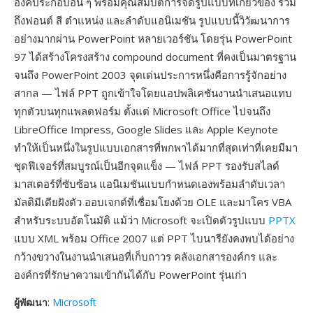
องค์ประกอบอื่น ๆ พร้อมคุณสมบัติการจัดรูปแบบที่เกี่ยวข้อง รวม
ถึงฟอนต์ สี ตำแหน่ง และลำดับแอนิเมชัน รูปแบบนี้วิวัฒนาการ
อย่างมากผ่าน PowerPoint หลายเวอร์ชัน โดยรุ่น PowerPoint
97 ได้สร้างโครงสร้าง compound document ที่คงเป็นมาตรฐาน
จนถึง PowerPoint 2003 จุดเด่นประการหนึ่งคือการรู้จักอย่าง
สากล — ไฟล์ PPT ถูกเข้าใจโดยแอปพลิเคชันงานนำเสนอแทบ
ทุกตัวบนทุกแพลตฟอร์ม ตั้งแต่ Microsoft Office ไปจนถึง
LibreOffice Impress, Google Slides และ Apple Keynote
ทำให้เป็นหนึ่งในรูปแบบเอกสารที่พกพาได้มากที่สุดเท่าที่เคยมีมา
ชุดฟีเจอร์ที่สมบูรณ์เป็นอีกจุดแข็ง — ไฟล์ PPT รองรับสไลด์
มาสเตอร์ที่ซับซ้อน แอนิเมชันแบบกำหนดเองพร้อมลำดับเวลา
มัลติมีเดียฝังตัว ออบเจกต์ที่เชื่อมโยงด้วย OLE และมาโคร VBA
สำหรับระบบอัตโนมัติ แม้ว่า Microsoft จะเปิดตัวรูปแบบ
PPTX
แบบ XML พร้อม Office 2007 แต่ PPT ไบนารียังคงพบได้อย่าง
กว้างขวางในงานนำเสนอที่เก็บถาวร คลังเอกสารองค์กร และ
องค์กรที่รักษาความเข้ากันได้กับ PowerPoint รุ่นเก่า
ผู้พัฒนา
:
Microsoft