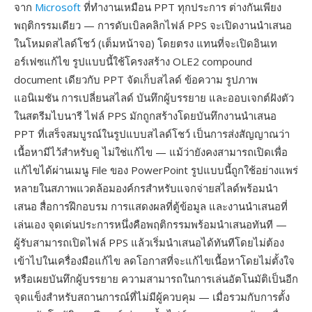
จาก
Microsoft
ที่ทำงานเหมือน PPT ทุกประการ ต่างกันเพียง
พฤติกรรมเดียว — การดับเบิลคลิกไฟล์ PPS จะเปิดงานนำเสนอ
ในโหมดสไลด์โชว์ (เต็มหน้าจอ) โดยตรง แทนที่จะเปิดอินเท
อร์เฟซแก้ไข รูปแบบนี้ใช้โครงสร้าง OLE2 compound
document เดียวกับ PPT จัดเก็บสไลด์ ข้อความ รูปภาพ
แอนิเมชัน การเปลี่ยนสไลด์ บันทึกผู้บรรยาย และออบเจกต์ฝังตัว
ในสตรีมไบนารี ไฟล์ PPS มักถูกสร้างโดยบันทึกงานนำเสนอ
PPT ที่เสร็จสมบูรณ์ในรูปแบบสไลด์โชว์ เป็นการส่งสัญญาณว่า
เนื้อหามีไว้สำหรับดู ไม่ใช่แก้ไข — แม้ว่ายังคงสามารถเปิดเพื่อ
แก้ไขได้ผ่านเมนู File ของ PowerPoint รูปแบบนี้ถูกใช้อย่างแพร่
หลายในสภาพแวดล้อมองค์กรสำหรับแจกจ่ายสไลด์พร้อมนำ
เสนอ สื่อการฝึกอบรม การแสดงผลที่ตู้ข้อมูล และงานนำเสนอที่
เล่นเอง จุดเด่นประการหนึ่งคือพฤติกรรมพร้อมนำเสนอทันที —
ผู้รับสามารถเปิดไฟล์ PPS แล้วเริ่มนำเสนอได้ทันทีโดยไม่ต้อง
เข้าไปในเครื่องมือแก้ไข ลดโอกาสที่จะแก้ไขเนื้อหาโดยไม่ตั้งใจ
หรือเผยบันทึกผู้บรรยาย ความสามารถในการเล่นอัตโนมัติเป็นอีก
จุดแข็งสำหรับสถานการณ์ที่ไม่มีผู้ควบคุม — เมื่อรวมกับการตั้ง