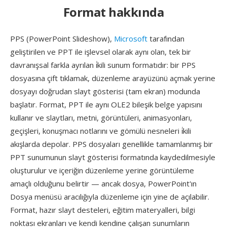
Format hakkında
PPS (PowerPoint Slideshow),
Microsoft
tarafından
geliştirilen ve PPT ile işlevsel olarak aynı olan, tek bir
davranışsal farkla ayrılan i̇kili sunum formatıdır: bir PPS
dosyasına çift tıklamak, düzenleme arayüzünü açmak yerine
dosyayı doğrudan slayt gösterisi (tam ekran) modunda
başlatır. Format, PPT ile aynı OLE2 bileşik belge yapısını
kullanır ve slaytları, metni, görüntüleri, animasyonları,
geçişleri, konuşmacı notlarını ve gömülü nesneleri i̇kili
akışlarda depolar. PPS dosyaları genellikle tamamlanmış bir
PPT sunumunun slayt gösterisi formatında kaydedilmesiyle
oluşturulur ve içeriğin düzenleme yerine görüntüleme
amaçlı olduğunu belirtir — ancak dosya, PowerPoint'ın
Dosya menüsü aracılığıyla düzenleme için yine de açılabilir.
Format, hazır slayt desteleri, eğitim materyalleri, bilgi
noktası ekranları ve kendi kendine çalışan sunumların