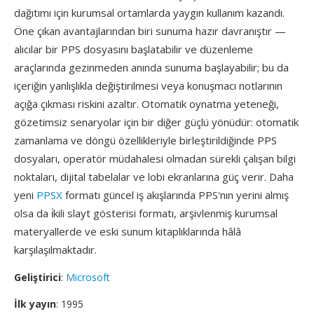
dağıtımı için kurumsal ortamlarda yaygın kullanım kazandı.
Öne çıkan avantajlarından biri sunuma hazır davranıştır —
alıcılar bir PPS dosyasını başlatabilir ve düzenleme
araçlarında gezinmeden anında sunuma başlayabilir; bu da
içeriğin yanlışlıkla değiştirilmesi veya konuşmacı notlarının
açığa çıkması riskini azaltır. Otomatik oynatma yeteneği,
gözetimsiz senaryolar için bir diğer güçlü yönüdür: otomatik
zamanlama ve döngü özellikleriyle birleştirildiğinde PPS
dosyaları, operatör müdahalesi olmadan sürekli çalışan bilgi
noktaları, dijital tabelalar ve lobi ekranlarına güç verir. Daha
yeni
PPSX
formatı güncel iş akışlarında PPS'nın yerini almış
olsa da i̇kili slayt gösterisi formatı, arşivlenmiş kurumsal
materyallerde ve eski sunum kitaplıklarında hâlâ
karşılaşılmaktadır.
Geliştirici
:
Microsoft
İlk yayın
: 1995