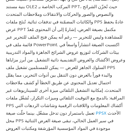
بنية مستند OLE2 المركب الخاصة بـ PPT، حيث تُخزّن الشرائح
والنصوص والصور والحركات والانتقالات وملاحظات المتحدث
والكائنات المضمّنة في تدفقات ثنائية. تُنتَج ملفات PPS عادةً بحفظ
عرض PPT مكتمل بصيغة العرض، إشارةً إلى أن المحتوى مُعدّ
للمشاهدة وليس للتحرير — رغم أنه يمكن فتح الملف للتحرير عبر
قائمة ملف في PowerPoint. اكتسبت الصيغة انتشاراً واسعاً في
بيئات الشركات لتوزيع عروض الشرائح الجاهزة والمواد التدريبية
وعروض الأكشاك والعروض التقديمية ذاتية التشغيل. من أبرز مزاياها
السلوك الجاهز للعرض — يمكن للمستلمين تشغيل ملف PPS
والبدء فوراً بالعرض دون التنقل بين أدوات التحرير، مما يقلل
احتمال تعديل المحتوى عن طريق الخطأ أو كشف ملاحظات
المتحدث. إمكانية التشغيل التلقائي ميزة أخرى للسيناريوهات غير
المراقبة: بالدمج مع التوقيت التلقائي وميزات التكرار، تُشغّل ملفات
PPS أكشاك المعلومات واللافتات الرقمية وشاشات الردهات التي
الأحدث
PPSX
تعمل باستمرار دون تدخل مشغّل. بينما حلّت صيغة
محل PPS في سير العمل الحالي، تبقى صيغة العرض الثنائية
موجودة في المواد المؤسسية المؤرشفة ومكتبات العروض