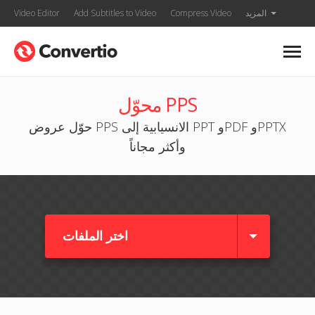
المزيد
Compress Video
Add Subtitles to Video
Video Editor
محوّل PPS
حوّل عروض PPS الانسيابية إلى PPT وPDF وPPTX
وأكثر مجاناً
اختر الملفات