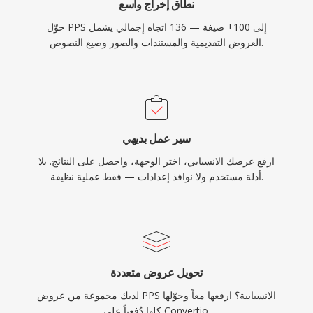
نطاق إخراج واسع
حوّل PPS إلى 100+ صيغة — 136 اتجاه إجمالي يشمل
العروض التقديمية والمستندات والصور وصيغ النصوص.
سير عمل بديهي
ارفع عرضك الانسيابي، اختر الوجهة، واحصل على النتائج. بلا
أدلة مستخدم ولا نوافذ إعدادات — فقط عملية نظيفة.
تحويل عروض متعددة
لديك مجموعة من عروض PPS الانسيابية؟ ارفعها معاً وحوّلها
كلها دُفعياً على Convertio.