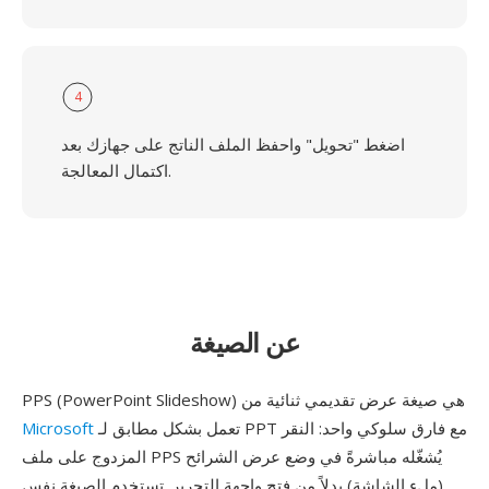
4
اضغط "تحويل" واحفظ الملف الناتج على جهازك بعد
اكتمال المعالجة.
عن الصيغة
PPS (PowerPoint Slideshow) هي صيغة عرض تقديمي ثنائية من
تعمل بشكل مطابق لـ PPT مع فارق سلوكي واحد: النقر
Microsoft
المزدوج على ملف PPS يُشغّله مباشرةً في وضع عرض الشرائح
(ملء الشاشة) بدلاً من فتح واجهة التحرير. تستخدم الصيغة نفس