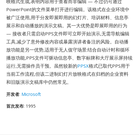
映格式生成,表明内容用于查看而非编辑 — 不过仍可通过
PowerPoint的文件菜单打开进行编辑。该格式在企业环境中
被广泛使用,用于分发即展即用的幻灯片、培训材料、信息亭
展示和自动播放的演示文稿。其一大优势是即展即用的行为
— 接收者只需启动PPS文件即可立即开始演示,无需导航编辑
工具,减少了意外修改内容或暴露演讲者备注的风险。自动播
放功能是另一优势,适用于无人值守场景:结合自动计时和循环
播放功能,PPS文件可驱动信息亭、数字标牌和大厅展示屏持续
运行,无需操作员干预。虽然较新的
PPSX
格式已取代PPS用于
当前工作流程,但该二进制幻灯片放映格式在归档的企业资料
和旧版演示文稿库中仍然常见。
开发者
:
Microsoft
首次发布
: 1995