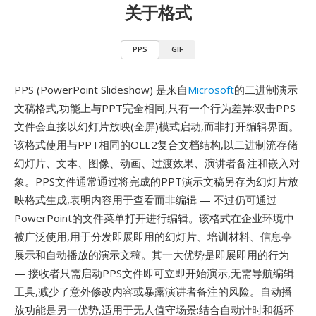
关于格式
PPS
GIF
PPS (PowerPoint Slideshow) 是来自
Microsoft
的二进制演示
文稿格式,功能上与PPT完全相同,只有一个行为差异:双击PPS
文件会直接以幻灯片放映(全屏)模式启动,而非打开编辑界面。
该格式使用与PPT相同的OLE2复合文档结构,以二进制流存储
幻灯片、文本、图像、动画、过渡效果、演讲者备注和嵌入对
象。PPS文件通常通过将完成的PPT演示文稿另存为幻灯片放
映格式生成,表明内容用于查看而非编辑 — 不过仍可通过
PowerPoint的文件菜单打开进行编辑。该格式在企业环境中
被广泛使用,用于分发即展即用的幻灯片、培训材料、信息亭
展示和自动播放的演示文稿。其一大优势是即展即用的行为
— 接收者只需启动PPS文件即可立即开始演示,无需导航编辑
工具,减少了意外修改内容或暴露演讲者备注的风险。自动播
放功能是另一优势,适用于无人值守场景:结合自动计时和循环