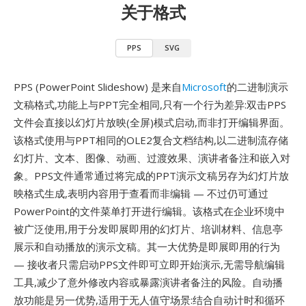
关于格式
PPS
SVG
PPS (PowerPoint Slideshow) 是来自
Microsoft
的二进制演示
文稿格式,功能上与PPT完全相同,只有一个行为差异:双击PPS
文件会直接以幻灯片放映(全屏)模式启动,而非打开编辑界面。
该格式使用与PPT相同的OLE2复合文档结构,以二进制流存储
幻灯片、文本、图像、动画、过渡效果、演讲者备注和嵌入对
象。PPS文件通常通过将完成的PPT演示文稿另存为幻灯片放
映格式生成,表明内容用于查看而非编辑 — 不过仍可通过
PowerPoint的文件菜单打开进行编辑。该格式在企业环境中
被广泛使用,用于分发即展即用的幻灯片、培训材料、信息亭
展示和自动播放的演示文稿。其一大优势是即展即用的行为
— 接收者只需启动PPS文件即可立即开始演示,无需导航编辑
工具,减少了意外修改内容或暴露演讲者备注的风险。自动播
放功能是另一优势,适用于无人值守场景:结合自动计时和循环