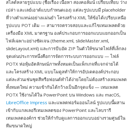
สไลด์หลายรูปแบบ (ชื่อเรื่อง เนื้อหา สองคอลัมน์ เปรียบเทียบ ว่าง
เปล่า และเลย์เอาต์แบบกำหนดเอง) แต่ละรูปแบบมี placeholder
ที่วางตำแหน่งอย่างแม่นยำ โครงสร้าง XML ให้ข้อได้เปรียบเหนือ
รูปแบบ POT เดิม — สามารถตรวจสอบและแก้ไขเทมเพลตด้วย
เครื่องมือ XML มาตรฐาน องค์ประกอบการออกแบบแยกออกเป็น
ไฟล์เฉพาะอย่างชัดเจน (theme.xml, slideMaster.xml,
slideLayout.xml) และการบีบอัด ZIP ในตัวให้ขนาดไฟล์ที่เล็กลง
จุดเด่นประการหนึ่งคือการจัดการระบบการออกแบบ — ไฟล์
POTX ห่อหุ้มอัตลักษณ์ภาพทั้งหมดเป็นแพ็กเกจที่แจกจ่ายได้
และโครงสร้าง XML แบบโมดูลทำให้การอัปเดตองค์ประกอบ
แต่ละส่วนเช่นชุดสีหรือฟอนต์ทำได้ง่ายโดยไม่ต้องสร้างเทมเพลต
ทั้งหมดใหม่ ความเข้ากันได้กว้างเป็นอีกจุดแข็ง — เทมเพลต
POTX ใช้งานได้ใน PowerPoint บน Windows และ macOS,
LibreOffice Impress
และแพลตฟอร์มออนไลน์ รูปแบบนี้ผสาน
เข้ากับแกลเลอรีเทมเพลตของ PowerPoint และไลบรารี
เทมเพลตองค์กร ช่วยให้กำกับดูแลการออกแบบอย่างรวมศูนย์ใน
ทีมขนาดใหญ่