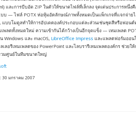
ml) และการบีบอัด ZIP ในตัวให้ขนาดไฟล์ที่เล็กลง จุดเด่นประการหนึ่งค
 — ไฟล์ POTX ห่อหุ้มอัตลักษณ์ภาพทั้งหมดเป็นแพ็กเกจที่แจกจ่ายไ
 แบบโมดูลทำให้การอัปเดตองค์ประกอบแต่ละส่วนเช่นชุดสีหรือฟอนต์
ทมเพลตทั้งหมดใหม่ ความเข้ากันได้กว้างเป็นอีกจุดแข็ง — เทมเพลต PO
บน Windows และ macOS,
LibreOffice Impress
และแพลตฟอร์มออนไลน
กลเลอรีเทมเพลตของ PowerPoint และไลบรารีเทมเพลตองค์กร ช่วยให้
วมศูนย์ในทีมขนาดใหญ่
soft
: 30 มกราคม 2007