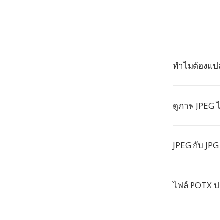
ทำไมต้องแปล
ดูภาพ JPEG ไ
JPEG กับ JPG
ไฟล์ POTX 