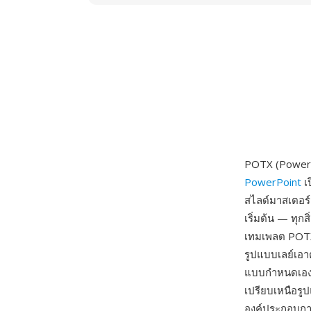
POTX (PowerP
PowerPoint
เป
สไลด์มาสเตอร์
เริ่มต้น — ทุก
เทมเพลต POTX
รูปแบบเลย์เอาต
แบบกำหนดเอง) 
เปรียบเหนือร
องค์ประกอบกา