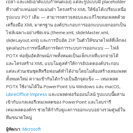
เปล่า และเลย์เอาต์แบบกำหนดเอง) แต่ละรูปแบบมี placeholder
ที่วางตำแหน่งอย่างแม่นยำ โครงสร้าง XML ให้ข้อได้เปรียบเหนือ
รูปแบบ POT เดิม — สามารถตรวจสอบและแก้ไขเทมเพลตด้วย
เครื่องมือ XML มาตรฐาน องค์ประกอบการออกแบบแยกออกเป็น
ไฟล์เฉพาะอย่างชัดเจน (theme.xml, slideMaster.xml,
slideLayout.xml) และการบีบอัด ZIP ในตัวให้ขนาดไฟล์ที่เล็กลง
จุดเด่นประการหนึ่งคือการจัดการระบบการออกแบบ — ไฟล์
POTX ห่อหุ้มอัตลักษณ์ภาพทั้งหมดเป็นแพ็กเกจที่แจกจ่ายได้
และโครงสร้าง XML แบบโมดูลทำให้การอัปเดตองค์ประกอบ
แต่ละส่วนเช่นชุดสีหรือฟอนต์ทำได้ง่ายโดยไม่ต้องสร้างเทมเพลต
ทั้งหมดใหม่ ความเข้ากันได้กว้างเป็นอีกจุดแข็ง — เทมเพลต
POTX ใช้งานได้ใน PowerPoint บน Windows และ macOS,
LibreOffice Impress
และแพลตฟอร์มออนไลน์ รูปแบบนี้ผสาน
เข้ากับแกลเลอรีเทมเพลตของ PowerPoint และไลบรารี
เทมเพลตองค์กร ช่วยให้กำกับดูแลการออกแบบอย่างรวมศูนย์ใน
ทีมขนาดใหญ่
ผู้พัฒนา
:
Microsoft