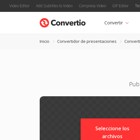
Video Editor
Add Subtitles to Video
Compress Video
GIF Editor
Te
Convertir
Inicio
Convertidor de presentaciones
Convert
Publ
Seleccione los
archivos