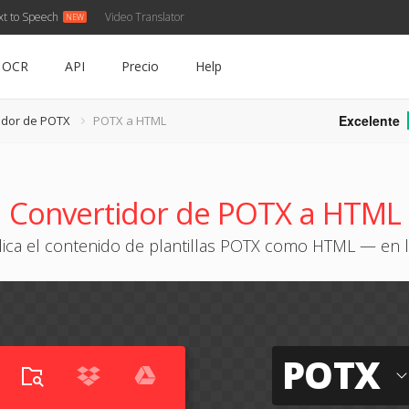
xt to Speech
Video Translator
OCR
API
Precio
Help
Excelente
idor de POTX
POTX a HTML
Convertidor de POTX a HTML
ica el contenido de plantillas POTX como HTML — en 
POTX