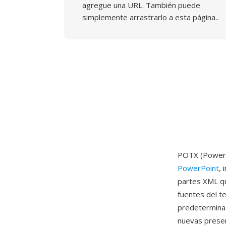
agregue una URL. También puede
simplemente arrastrarlo a esta página..
POTX (PowerP
PowerPoint
, 
partes XML qu
fuentes del t
predeterminad
nuevas presen