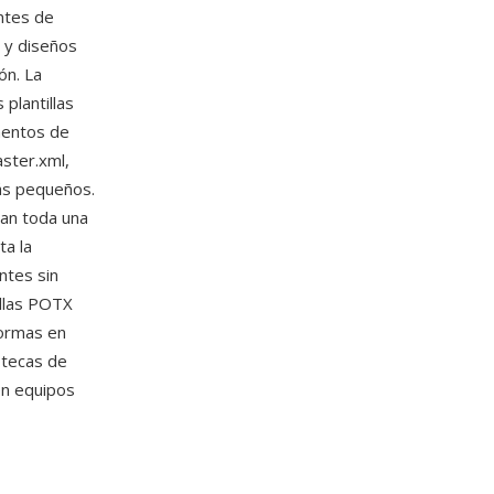
antes de
o y diseños
ón. La
plantillas
mentos de
ster.xml,
ás pequeños.
lan toda una
ta la
ntes sin
tillas POTX
ormas en
iotecas de
en equipos