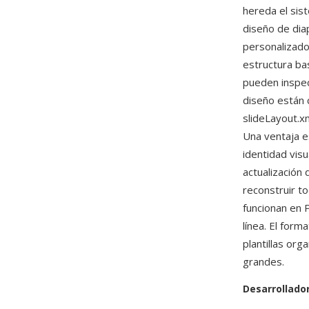
hereda el sist
diseño de dia
personalizado
estructura ba
pueden inspec
diseño están 
slideLayout.x
Una ventaja e
identidad visu
actualización
reconstruir to
funcionan en
línea. El form
plantillas or
grandes.
Desarrollado