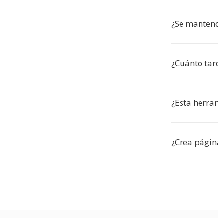
¿Se mantendr
¿Cuánto tar
¿Esta herra
¿Crea págin