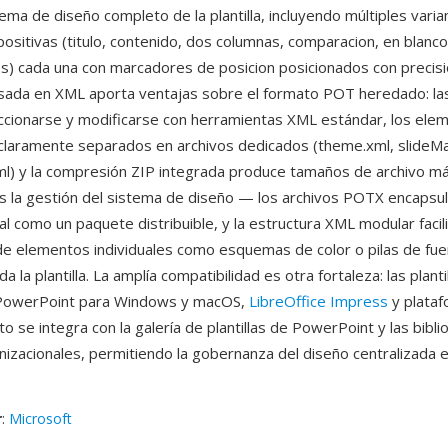
ema de diseño completo de la plantilla, incluyendo múltiples vari
positivas (titulo, contenido, dos columnas, comparacion, en blanc
s) cada una con marcadores de posicion posicionados con precisi
sada en XML aporta ventajas sobre el formato POT heredado: las 
cionarse y modificarse con herramientas XML estándar, los ele
claramente separados en archivos dedicados (theme.xml, slideMa
ml) y la compresión ZIP integrada produce tamaños de archivo m
s la gestión del sistema de diseño — los archivos POTX encapsu
al como un paquete distribuible, y la estructura XML modular facili
 de elementos individuales como esquemas de color o pilas de fue
da la plantilla. La amplía compatibilidad es otra fortaleza: las plan
 PowerPoint para Windows y macOS,
LibreOffice Impress
y plataf
ato se integra con la galería de plantillas de PowerPoint y las bibl
ganizacionales, permitiendo la gobernanza del diseño centralizada 
r
:
Microsoft