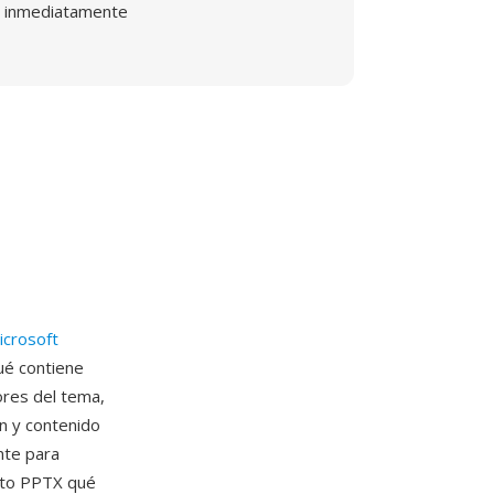
inmediatamente
icrosoft
ué contiene
ores del tema,
n y contenido
nte para
ento PPTX qué