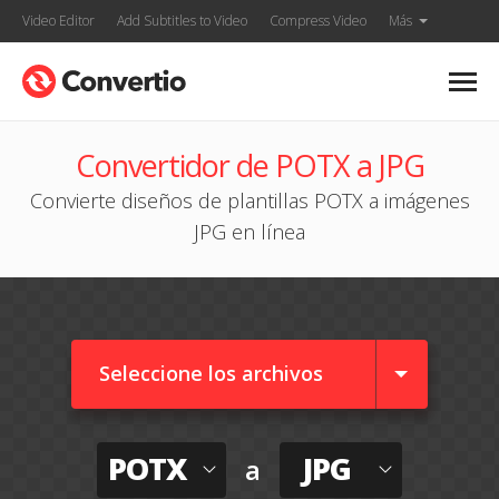
Video Editor
Add Subtitles to Video
Compress Video
Más
Convertidor de POTX a JPG
Convierte diseños de plantillas POTX a imágenes
JPG en línea
Seleccione los archivos
POTX
JPG
a