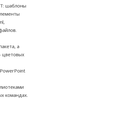
OT: шаблоны
элементы
l,
файлов.
акета, а
— цветовых
PowerPoint
блиотеками
х командах.