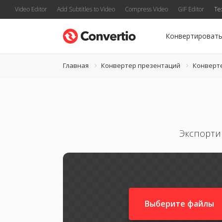
Video Editor
Add Subtitles to Video
Compress Video
GIF Editor
Te
Конвертироват
Главная
Конвертер презентаций
Конверт
Экспорти
Выберите файлы