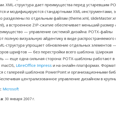
ми. XML-структура дает преимущества перед устаревшим P
тся и модифицируются стандартными XML-инструментами, 
о разделены по отдельным файлам (theme.xml, slideMaster.xm
xml), а встроенное ZIP-сжатие обеспечивает меньший размер 
еимущество — управление системой дизайна: POTX-файлы
т полную визуальную айдентику в виде распространяемого п
ML-структура упрощает обновление отдельных элементов 
боров шрифтов — без перестройки всего шаблона. Широкая
ть — еще одна сильная сторона: POTX-шаблоны работают в 
и macOS,
LibreOffice Impress
и на онлайн-платформах. Формат
ся с галереей шаблонов PowerPoint и организационными би
беспечивая централизованное управление дизайном в крупны
к
:
Microsoft
ка
: 30 января 2007 г.