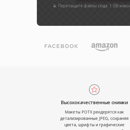
Перетащите файлы сюда. 1 GB мак
Высококачественные снимки
Макеты POTX рендерятся как
детализированные JPEG, сохраняя
цвета, шрифты и графические