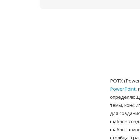
POTX (Power
PowerPoint
,
определяющи
темы, конфи
для создани
шаблон созд
шаблона: мн
столбца, сра