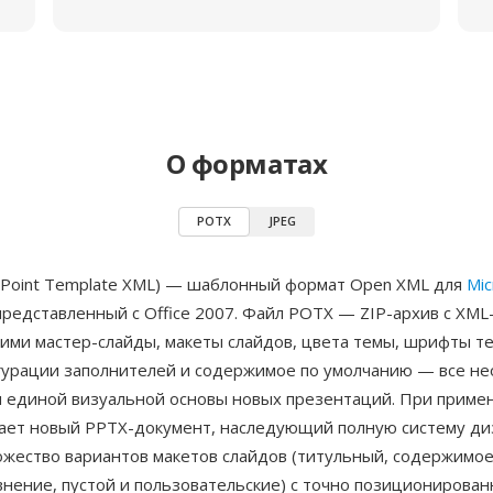
О форматах
POTX
JPEG
Point Template XML) — шаблонный формат Open XML для
Mic
 представленный с Office 2007. Файл POTX — ZIP-архив с XML
ми мастер-слайды, макеты слайдов, цвета темы, шрифты т
гурации заполнителей и содержимое по умолчанию — все н
я единой визуальной основы новых презентаций. При приме
ает новый PPTX-документ, наследующий полную систему ди
ожество вариантов макетов слайдов (титульный, содержимое
внение, пустой и пользовательские) с точно позиционирова