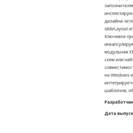
заполнителя
инспектирую
дизайна четк
slideLayout.
Ключевое пр
инкапсулирую
модульная X
схем или на
совместимос
на Windows 
интегрирует
шаблонов, о
Разработчи
Дата выпус