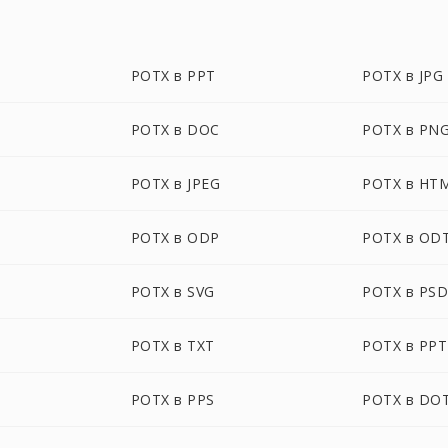
POTX в PPT
POTX в JPG
POTX в DOC
POTX в PN
POTX в JPEG
POTX в HT
POTX в ODP
POTX в OD
POTX в SVG
POTX в PS
POTX в TXT
POTX в PP
POTX в PPS
POTX в DO