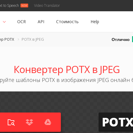
xt to Speech
Video Translator
ь
OCR
API
Стоимость
Help
Отлично
ер POTX
POTX в JPEG
Конвертер POTX в JPEG
руйте шаблоны POTX в изображения JPEG онлайн 
POT