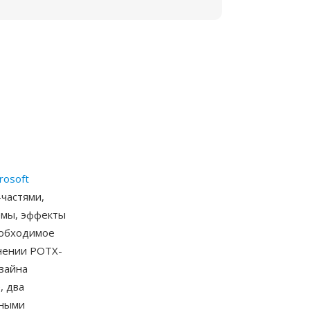
rosoft
-частями,
емы, эффекты
еобходимое
нении POTX-
зайна
, два
нными