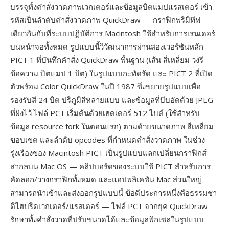
บรรจุทั้งคำสั่งวาดภาพเวกเตอร์และข้อมูลบิตแมปแรสเตอร์ เข้า
รหัสเป็นลำดับคำสั่งวาดภาพ QuickDraw — กราฟิกพริมิทีฟ
เดียวกันกับที่ระบบปฏิบัติการ Macintosh ใช้สำหรับการเรนเดอร์
บนหน้าจอทั้งหมด รูปแบบนี้วิวัฒนาการผ่านสองเวอร์ชันหลัก —
PICT 1 ที่บันทึกคำสั่ง QuickDraw พื้นฐาน (เส้น สี่เหลี่ยม วงรี
ข้อความ บิตแมป 1 บิต) ในรูปแบบกะทัดรัด และ PICT 2 ที่เปิด
ตัวพร้อม Color QuickDraw ในปี 1987 ซึ่งขยายรูปแบบเพื่อ
รองรับสี 24 บิต ปริภูมิสีหลายแบบ และข้อมูลที่บีบอัดด้วย JPEG
ที่ฝังไว้ ไฟล์ PCT เริ่มต้นด้วยเฮดเดอร์ 512 ไบต์ (ใช้สำหรับ
ข้อมูล resource fork ในตอนแรก) ตามด้วยขนาดภาพ สี่เหลี่ยม
ขอบเขต และลำดับ opcodes ที่กำหนดคำสั่งวาดภาพ ในช่วง
รุ่งเรืองของ Macintosh PICT เป็นรูปแบบแลกเปลี่ยนกราฟิกส์
สากลบน Mac OS — คลิปบอร์ดของระบบใช้ PICT สำหรับการ
คัดลอก/วางกราฟิกทั้งหมด และแอปพลิเคชัน Mac ส่วนใหญ่
สามารถนำเข้าและส่งออกรูปแบบนี้ ข้อดีประการหนึ่งคือธรรมชา
ติไฮบริดเวกเตอร์/แรสเตอร์ — ไฟล์ PCT จากยุค QuickDraw
รักษาทั้งคำสั่งวาดที่ปรับขนาดได้และข้อมูลพิกเซลในรูปแบบ