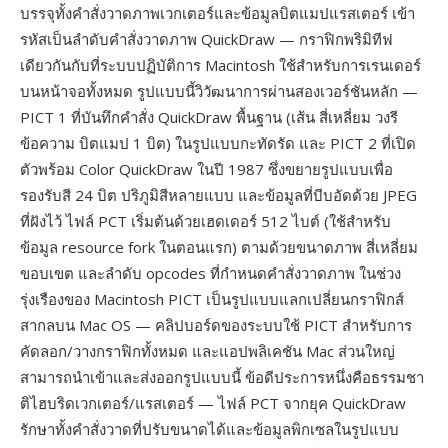
บรรจุทั้งคำสั่งวาดภาพเวกเตอร์และข้อมูลบิตแมปแรสเตอร์ เข้า
รหัสเป็นลำดับคำสั่งวาดภาพ QuickDraw — กราฟิกพริมิทีฟ
เดียวกันกับที่ระบบปฏิบัติการ Macintosh ใช้สำหรับการเรนเดอร์
บนหน้าจอทั้งหมด รูปแบบนี้วิวัฒนาการผ่านสองเวอร์ชันหลัก —
PICT 1 ที่บันทึกคำสั่ง QuickDraw พื้นฐาน (เส้น สี่เหลี่ยม วงรี
ข้อความ บิตแมป 1 บิต) ในรูปแบบกะทัดรัด และ PICT 2 ที่เปิด
ตัวพร้อม Color QuickDraw ในปี 1987 ซึ่งขยายรูปแบบเพื่อ
รองรับสี 24 บิต ปริภูมิสีหลายแบบ และข้อมูลที่บีบอัดด้วย JPEG
ที่ฝังไว้ ไฟล์ PCT เริ่มต้นด้วยเฮดเดอร์ 512 ไบต์ (ใช้สำหรับ
ข้อมูล resource fork ในตอนแรก) ตามด้วยขนาดภาพ สี่เหลี่ยม
ขอบเขต และลำดับ opcodes ที่กำหนดคำสั่งวาดภาพ ในช่วง
รุ่งเรืองของ Macintosh PICT เป็นรูปแบบแลกเปลี่ยนกราฟิกส์
สากลบน Mac OS — คลิปบอร์ดของระบบใช้ PICT สำหรับการ
คัดลอก/วางกราฟิกทั้งหมด และแอปพลิเคชัน Mac ส่วนใหญ่
สามารถนำเข้าและส่งออกรูปแบบนี้ ข้อดีประการหนึ่งคือธรรมชา
ติไฮบริดเวกเตอร์/แรสเตอร์ — ไฟล์ PCT จากยุค QuickDraw
รักษาทั้งคำสั่งวาดที่ปรับขนาดได้และข้อมูลพิกเซลในรูปแบบ