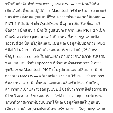
รหัสเป็นลำดับคำสั่งวาดภาพ QuickDraw — กราฟิกพริมิทีฟ
เดียวกันกับที่ระบบปฏิบัติการ Macintosh ใช้สำหรับการเรนเดอร์
บนหน้าจอทั้งหมด รูปแบบนี้วิวัฒนาการผ่านสองเวอร์ชันหลัก —
PICT 1 ที่บันทึกคำสั่ง QuickDraw พื้นฐาน (เส้น สี่เหลี่ยม วงรี
ข้อความ บิตแมป 1 บิต) ในรูปแบบกะทัดรัด และ PICT 2 ที่เปิด
ตัวพร้อม Color QuickDraw ในปี 1987 ซึ่งขยายรูปแบบเพื่อ
รองรับสี 24 บิต ปริภูมิสีหลายแบบ และข้อมูลที่บีบอัดด้วย JPEG
ที่ฝังไว้ ไฟล์ PCT เริ่มต้นด้วยเฮดเดอร์ 512 ไบต์ (ใช้สำหรับ
ข้อมูล resource fork ในตอนแรก) ตามด้วยขนาดภาพ สี่เหลี่ยม
ขอบเขต และลำดับ opcodes ที่กำหนดคำสั่งวาดภาพ ในช่วง
รุ่งเรืองของ Macintosh PICT เป็นรูปแบบแลกเปลี่ยนกราฟิกส์
สากลบน Mac OS — คลิปบอร์ดของระบบใช้ PICT สำหรับการ
คัดลอก/วางกราฟิกทั้งหมด และแอปพลิเคชัน Mac ส่วนใหญ่
สามารถนำเข้าและส่งออกรูปแบบนี้ ข้อดีประการหนึ่งคือธรรมชา
ติไฮบริดเวกเตอร์/แรสเตอร์ — ไฟล์ PCT จากยุค QuickDraw
รักษาทั้งคำสั่งวาดที่ปรับขนาดได้และข้อมูลพิกเซลในรูปแบบ
เดียว ความสำคัญทางประวัติศาสตร์ของ PICT ในฐานะรูปแบบก