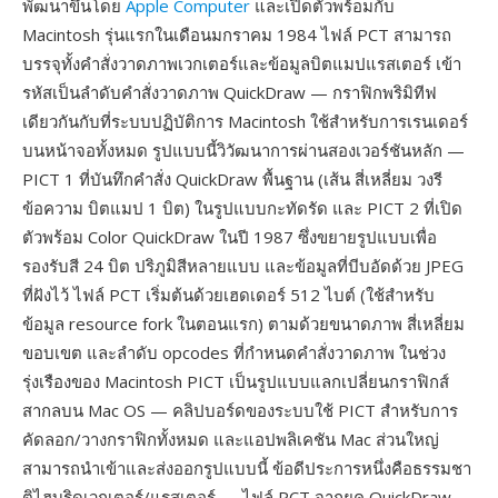
พัฒนาขึ้นโดย
Apple Computer
และเปิดตัวพร้อมกับ
Macintosh รุ่นแรกในเดือนมกราคม 1984 ไฟล์ PCT สามารถ
บรรจุทั้งคำสั่งวาดภาพเวกเตอร์และข้อมูลบิตแมปแรสเตอร์ เข้า
รหัสเป็นลำดับคำสั่งวาดภาพ QuickDraw — กราฟิกพริมิทีฟ
เดียวกันกับที่ระบบปฏิบัติการ Macintosh ใช้สำหรับการเรนเดอร์
บนหน้าจอทั้งหมด รูปแบบนี้วิวัฒนาการผ่านสองเวอร์ชันหลัก —
PICT 1 ที่บันทึกคำสั่ง QuickDraw พื้นฐาน (เส้น สี่เหลี่ยม วงรี
ข้อความ บิตแมป 1 บิต) ในรูปแบบกะทัดรัด และ PICT 2 ที่เปิด
ตัวพร้อม Color QuickDraw ในปี 1987 ซึ่งขยายรูปแบบเพื่อ
รองรับสี 24 บิต ปริภูมิสีหลายแบบ และข้อมูลที่บีบอัดด้วย JPEG
ที่ฝังไว้ ไฟล์ PCT เริ่มต้นด้วยเฮดเดอร์ 512 ไบต์ (ใช้สำหรับ
ข้อมูล resource fork ในตอนแรก) ตามด้วยขนาดภาพ สี่เหลี่ยม
ขอบเขต และลำดับ opcodes ที่กำหนดคำสั่งวาดภาพ ในช่วง
รุ่งเรืองของ Macintosh PICT เป็นรูปแบบแลกเปลี่ยนกราฟิกส์
สากลบน Mac OS — คลิปบอร์ดของระบบใช้ PICT สำหรับการ
คัดลอก/วางกราฟิกทั้งหมด และแอปพลิเคชัน Mac ส่วนใหญ่
สามารถนำเข้าและส่งออกรูปแบบนี้ ข้อดีประการหนึ่งคือธรรมชา
ติไฮบริดเวกเตอร์/แรสเตอร์ — ไฟล์ PCT จากยุค QuickDraw