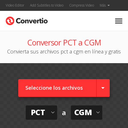
Video Editor
Add Subtitles to Video
Compress Video
Más
Conversor PCT a CGM
Convierta sus archivos pct a cgm en línea y gratis
Seleccione los archivos
PCT
CGM
a