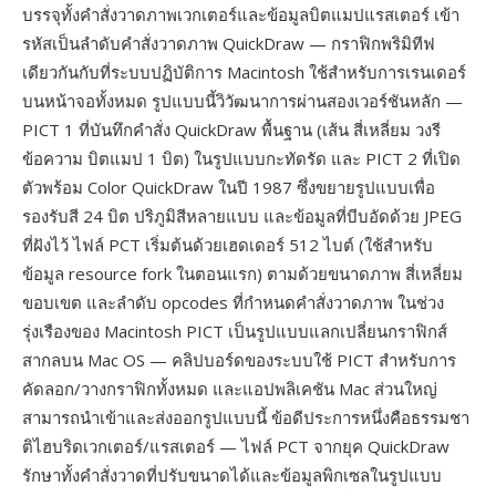
บรรจุทั้งคำสั่งวาดภาพเวกเตอร์และข้อมูลบิตแมปแรสเตอร์ เข้า
รหัสเป็นลำดับคำสั่งวาดภาพ QuickDraw — กราฟิกพริมิทีฟ
เดียวกันกับที่ระบบปฏิบัติการ Macintosh ใช้สำหรับการเรนเดอร์
บนหน้าจอทั้งหมด รูปแบบนี้วิวัฒนาการผ่านสองเวอร์ชันหลัก —
PICT 1 ที่บันทึกคำสั่ง QuickDraw พื้นฐาน (เส้น สี่เหลี่ยม วงรี
ข้อความ บิตแมป 1 บิต) ในรูปแบบกะทัดรัด และ PICT 2 ที่เปิด
ตัวพร้อม Color QuickDraw ในปี 1987 ซึ่งขยายรูปแบบเพื่อ
รองรับสี 24 บิต ปริภูมิสีหลายแบบ และข้อมูลที่บีบอัดด้วย JPEG
ที่ฝังไว้ ไฟล์ PCT เริ่มต้นด้วยเฮดเดอร์ 512 ไบต์ (ใช้สำหรับ
ข้อมูล resource fork ในตอนแรก) ตามด้วยขนาดภาพ สี่เหลี่ยม
ขอบเขต และลำดับ opcodes ที่กำหนดคำสั่งวาดภาพ ในช่วง
รุ่งเรืองของ Macintosh PICT เป็นรูปแบบแลกเปลี่ยนกราฟิกส์
สากลบน Mac OS — คลิปบอร์ดของระบบใช้ PICT สำหรับการ
คัดลอก/วางกราฟิกทั้งหมด และแอปพลิเคชัน Mac ส่วนใหญ่
สามารถนำเข้าและส่งออกรูปแบบนี้ ข้อดีประการหนึ่งคือธรรมชา
ติไฮบริดเวกเตอร์/แรสเตอร์ — ไฟล์ PCT จากยุค QuickDraw
รักษาทั้งคำสั่งวาดที่ปรับขนาดได้และข้อมูลพิกเซลในรูปแบบ