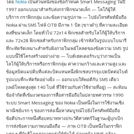
โดย
Nokia
เป็นส่วนหนึ่งของข้อกำหนด Smart Messaging ในปี
1997 ออกแบบมาสำหรับส่งกราฟิกขนาดเล็ก — โลโก้ผู้ให้
บริการ กราฟิกกลุ่ม และข้อความรูปภาพ — ไปยังโทรศัพท์มือถือ
Nokia ผ่าน SMS ไฟล์ OTB มีภาพ 1 บิต (ขาวดำ) ที่ความละเอียด
คงที่ขนาดเล็ก โดยทั่วไป 72x14 พิกเซลสำหรับโลโก้ผู้ให้บริการ
และ 72x28 พิกเซลสำหรับกราฟิกกลุ่ม เข้ารหัสในรูปแบบไบนารี
ที่กะทัดรัดเหมาะสำหรับฝังภายในเพย์โหลดของข้อความ SMS รูป
แบบนี้ใช้โครงสร้างอย่างง่าย — ไบต์เฮดเดอร์ระบุว่าภาพเป็น
โลโก้ผู้ให้บริการหรือกราฟิกกลุ่ม ค่าความกว้างและความสูง และ
ข้อมูลบิตแมปดิบที่แต่ละบิตแทนหนึ่งพิกเซลบรรจุแปดบิตต่อไบต์
รูปแบบที่กะทัดรัดอย่างยิ่ง — ออกแบบให้พอดีกับ SMS เดียว
(เพย์โหลดสูงสุด 140 ไบต์ ที่ใช้ร่วมกับค่าใช้จ่ายที่อยู่) — สะท้อน
ข้อจำกัดที่เข้มงวดของการสื่อสารมือถือในปลายทศวรรษ 1990
ระบบ Smart Messaging ของ Nokia เป็นหนึ่งในการใช้งานเชิง
พาณิชย์แรก ๆ ของการส่งเนื้อหาสมบูรณ์ไปยังโทรศัพท์มือถือ
ข้อดีประการหนึ่งคือบทบาททางประวัติศาสตร์ในฐานะผู้บุกเบิก
การส่งข้อความภาพบนมือถือ — ภาพ OTB เป็นหนึ่งในกราฟิก
แรก ๆ ที่ผู้บริโภคสามารถส่งให้กันได้ ก่อนหน้า MMS กล้อง