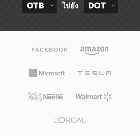
OTB
DOT
ไปยัง