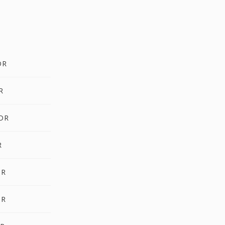
DR
R
HDR
R
DR
DR