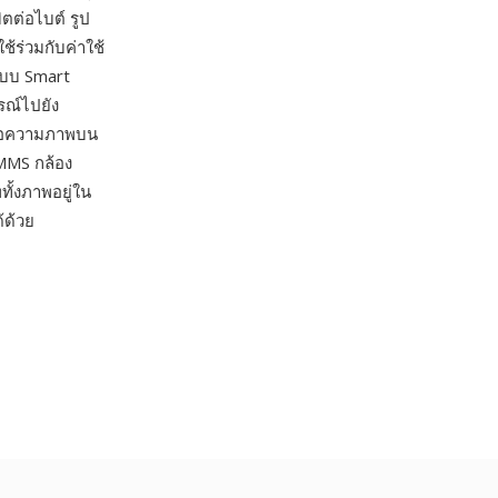
ตต่อไบต์ รูป
ช้ร่วมกับค่าใช้
ะบบ Smart
รณ์ไปยัง
งข้อความภาพบน
 MMS กล้อง
ั้งภาพอยู่ใน
้ด้วย