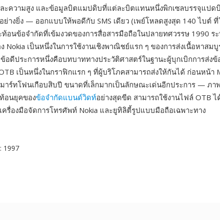
ละความสูง และข้อมูลบิตแมปดิบที่แต่ละบิตแทนหนึ่งพิกเซลบรรจุแปดบิ
อย่างยิ่ง — ออกแบบให้พอดีกับ SMS เดียว (เพย์โหลดสูงสุด 140 ไบต์ ที่ใ
— สะท้อนข้อจำกัดที่เข้มงวดของการสื่อสารมือถือในปลายทศวรรษ 1990 ร
 Nokia เป็นหนึ่งในการใช้งานเชิงพาณิชย์แรก ๆ ของการส่งเนื้อหาสมบู
อ ข้อดีประการหนึ่งคือบทบาททางประวัติศาสตร์ในฐานะผู้บุกเบิกการส่
TB เป็นหนึ่งในกราฟิกแรก ๆ ที่ผู้บริโภคสามารถส่งให้กันได้ ก่อนหน้า
มาร์ทโฟนเกือบสิบปี ขนาดที่เล็กมากเป็นลักษณะเด่นอีกประการ — ภาพท
สะท้อนยุคของ
ข้อจำกัดแบนด์วิดท์
อย่างสุดขีด สามารถใช้งานไฟล์ OTB ได
ครื่องมือจัดการโทรศัพท์ Nokia และยูทิลิตี้รูปแบบมือถือเฉพาะทาง
: 1997