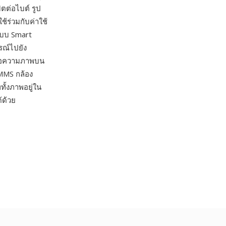
ตต่อไบต์ รูป
ช้ร่วมกับค่าใช้
ะบบ Smart
รณ์ไปยัง
งข้อความภาพบน
 MMS กล้อง
ั้งภาพอยู่ใน
้ด้วย