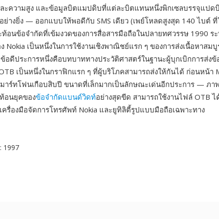
ละความสูง และข้อมูลบิตแมปดิบที่แต่ละบิตแทนหนึ่งพิกเซลบรรจุแปดบิ
อย่างยิ่ง — ออกแบบให้พอดีกับ SMS เดียว (เพย์โหลดสูงสุด 140 ไบต์ ที่ใ
— สะท้อนข้อจำกัดที่เข้มงวดของการสื่อสารมือถือในปลายทศวรรษ 1990 ร
 Nokia เป็นหนึ่งในการใช้งานเชิงพาณิชย์แรก ๆ ของการส่งเนื้อหาสมบู
อ ข้อดีประการหนึ่งคือบทบาททางประวัติศาสตร์ในฐานะผู้บุกเบิกการส่
TB เป็นหนึ่งในกราฟิกแรก ๆ ที่ผู้บริโภคสามารถส่งให้กันได้ ก่อนหน้า
มาร์ทโฟนเกือบสิบปี ขนาดที่เล็กมากเป็นลักษณะเด่นอีกประการ — ภาพท
สะท้อนยุคของ
ข้อจำกัดแบนด์วิดท์
อย่างสุดขีด สามารถใช้งานไฟล์ OTB ได
ครื่องมือจัดการโทรศัพท์ Nokia และยูทิลิตี้รูปแบบมือถือเฉพาะทาง
: 1997