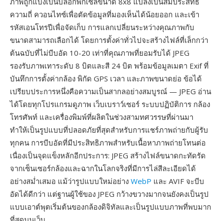
ภาพถูกแบ่งเป็นบล็อกพิกเซลขนาด 8x8 แปลงเป็นสัมประสิทธิ์
ความถี่ ควอนไทซ์เพื่อตัดข้อมูลที่มองเห็นได้น้อยออก และเข้า
รหัสเอนโทรปีเพื่อจัดเก็บ การแลกเปลี่ยนระหว่างคุณภาพกับ
ขนาดสามารถเลือกได้ โดยการตั้งค่าทั่วไปจะสร้างไฟล์ที่เล็กกว่า
ต้นฉบับที่ไม่บีบอัด 10-20 เท่าที่คุณภาพที่ยอมรับได้ JPEG
รองรับภาพเทาระดับ 8 บิตและสี 24 บิต พร้อมข้อมูลเมตา Exif ที่
บันทึกการตั้งค่ากล้อง พิกัด GPS เวลา และภาพขนาดย่อ ข้อได้
เปรียบประการหนึ่งคือความเป็นสากลอย่างสมบูรณ์ — JPEG อ่าน
ได้โดยทุกโปรแกรมดูภาพ เว็บเบราว์เซอร์ ระบบปฏิบัติการ กล้อง
โทรศัพท์ และเครื่องพิมพ์ที่ผลิตในช่วงสามทศวรรษที่ผ่านมา
ทำให้เป็นรูปแบบที่ปลอดภัยที่สุดสำหรับการแชร์ภาพถ่ายกับผู้รับ
ทุกคน การบีบอัดที่มีประสิทธิภาพสำหรับเนื้อหาภาพถ่ายโทนต่อ
เนื่องเป็นจุดแข็งหลักอีกประการ: JPEG สร้างไฟล์ขนาดกะทัดรัด
จากเซ็นเซอร์กล้องและฉากในโลกจริงที่มีการไล่สีละเอียดได้
อย่างสม่ำเสมอ แม้ว่ารูปแบบใหม่อย่าง
WebP
และ AVIF จะบีบ
อัดได้ดีกว่า แต่ฐานผู้ใช้ของ JPEG กว้างขวางมากจนยังคงเป็นรูป
แบบเอาต์พุตเริ่มต้นของกล้องดิจิทัลและเป็นรูปแบบภาพที่พบมาก
ที่สุดบนเว็บ