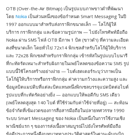
OTB (Over-the-Air Bitmap) เป็นรูปแบบภาพขาวดำที่พัฒนา
โดย
Nokia
เป็นส่วนหนึ่งของข้อกำหนด Smart Messaging ในปี
1997 ออกแบบมาสำหรับส่งกราฟิกขนาดเล็ก — โลโก้ผู้ให้
บริการ กราฟิกกลุ่ม และข้อความรูปภาพ — ไปยังโทรศัพท์มือถือ
Nokia ผ่าน SMS ไฟล์ OTB มีภาพ 1 บิต (ขาวดำ) ที่ความละเอียด
คงที่ขนาดเล็ก โดยทั่วไป 72x14 พิกเซลสำหรับโลโก้ผู้ให้บริการ
และ 72x28 พิกเซลสำหรับกราฟิกกลุ่ม เข้ารหัสในรูปแบบไบนารี
ที่กะทัดรัดเหมาะสำหรับฝังภายในเพย์โหลดของข้อความ SMS รูป
แบบนี้ใช้โครงสร้างอย่างง่าย — ไบต์เฮดเดอร์ระบุว่าภาพเป็น
โลโก้ผู้ให้บริการหรือกราฟิกกลุ่ม ค่าความกว้างและความสูง และ
ข้อมูลบิตแมปดิบที่แต่ละบิตแทนหนึ่งพิกเซลบรรจุแปดบิตต่อไบต์
รูปแบบที่กะทัดรัดอย่างยิ่ง — ออกแบบให้พอดีกับ SMS เดียว
(เพย์โหลดสูงสุด 140 ไบต์ ที่ใช้ร่วมกับค่าใช้จ่ายที่อยู่) — สะท้อน
ข้อจำกัดที่เข้มงวดของการสื่อสารมือถือในปลายทศวรรษ 1990
ระบบ Smart Messaging ของ Nokia เป็นหนึ่งในการใช้งานเชิง
พาณิชย์แรก ๆ ของการส่งเนื้อหาสมบูรณ์ไปยังโทรศัพท์มือถือ
ข้อดีประการหนึ่งคือบทบาททางประวัติศาสตร์ในฐานะผู้บุกเบิก