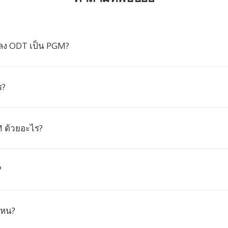
ลง ODT เป็น PGM?
ร?
M ด้วยอะไร?
?
ไหน?