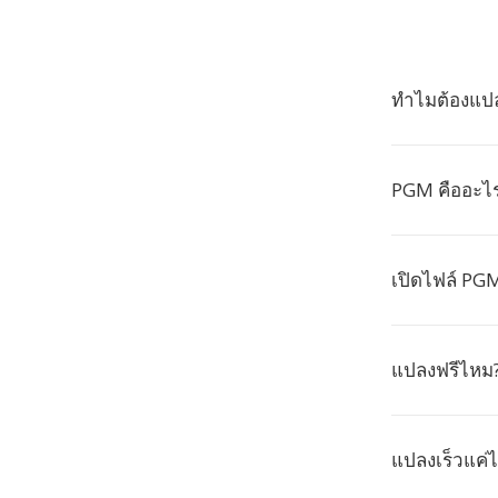
ทำไมต้องแป
PGM คืออะไ
เปิดไฟล์ PG
แปลงฟรีไหม
แปลงเร็วแค่