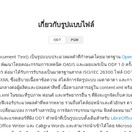
เกี่ยวกับรูปแบบไฟล์
ODT
PGM
cument Text) เป็นรูปแบบประมวลผลคำที่กำหนดโดยมาตรฐาน
Ope
พัฒนาโดยคณะกรรมการเทคนิค OASIS และเผยแพร่เป็น ODF 1.0 ครั้งแร
 ต่อมาได้รับการรับรองเป็นมาตรฐานสากล ISO/IEC 26300 ไฟล์ ODT
ร XML ซึ่งอธิบายเนื้อหาข้อความ สไตล์การจัดรูปแบบ เมตาดาตา และการต
นกลางต่อผู้ผลิตและปลอดค่าสิทธิ์ เนื้อหาเอกสารอยู่ใน content.xml พร
.xml ในขณะที่รูปภาพ ฟอนต์ และทรัพยากรอื่น ๆ ที่ฝังจะถูกจัดเก็บควบค
ับฟีเจอร์ประมวลผลคำที่หลากหลาย รวมถึงสไตล์ย่อหน้าและตัวอักษร ตา
เปลี่ยนแปลง การสร้างสารบัญ การจัดการบรรณานุกรม ฟิลด์จดหมายเ
และแรสเตอร์ที่ฝัง ODT ทำหน้าที่เป็นรูปแบบดั้งเดิมสำหรับ
LibreOffic
ffice Writer และ Calligra Words และสามารถนำเข้าได้โดย Microso