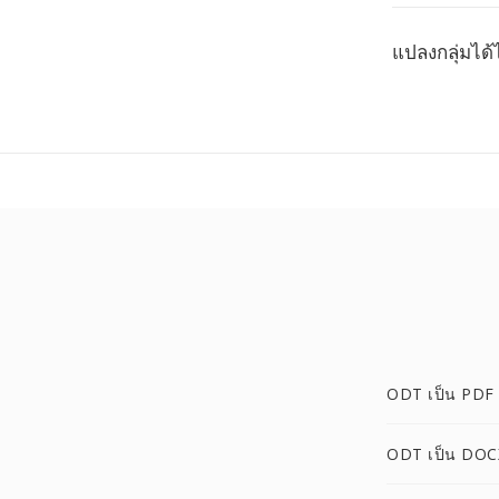
แปลงกลุ่มได
ODT เป็น PDF
ODT เป็น DOC