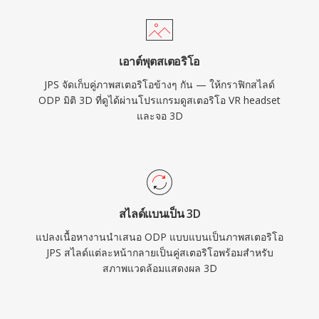
เอาต์พุตสเตอริโอ
JPS จัดเก็บคู่ภาพสเตอริโอข้างๆ กัน — ให้กราฟิกสไลด์
ODP มิติ 3D ที่ดูได้ผ่านโปรแกรมดูสเตอริโอ VR headset
และจอ 3D
สไลด์แบนเป็น 3D
แปลงเนื้อหางานนำเสนอ ODP แบบแบนเป็นภาพสเตอริโอ
JPS สไลด์แต่ละหน้ากลายเป็นคู่สเตอริโอพร้อมสำหรับ
สภาพแวดล้อมแสดงผล 3D