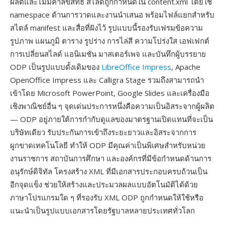
ผลิตและไม่มีค่าลิขสิทธิ์ สไลด์ถูกกำหนดใน content.xml โดยใช้
namespace ด้านการวาดและงานนำเสนอ พร้อมไฟล์แยกสำหรับ
สไตล์ manifest และสื่อที่ฝังไว้ รูปแบบนี้รองรับเฟรมข้อความ
รูปภาพ แผนภูมิ ตาราง รูปร่าง การไล่สี ความโปร่งใส เอฟเฟกต์
การเปลี่ยนสไลด์ แอนิเมชัน มาสเตอร์เพจ และบันทึกผู้บรรยาย
ODP เป็นรูปแบบดั้งเดิมของ
LibreOffice Impress
, Apache
OpenOffice Impress และ Calligra Stage รวมถึงสามารถนำ
เข้าโดย Microsoft PowerPoint, Google Slides และเครื่องมือ
เชิงพาณิชย์อื่น ๆ จุดเด่นประการหนึ่งคือความเป็นอิสระจากผู้ผลิต
— ODP อยู่ภายใต้การกำกับดูแลของมาตรฐานเปิดแทนที่จะเป็น
บริษัทเดียว รับประกันการเข้าถึงระยะยาวและอิสระจากการ
ผูกขาดเทคโนโลยี ทำให้ ODP มีคุณค่าเป็นพิเศษสำหรับหน่วย
งานราชการ สถาบันการศึกษา และองค์กรที่มีข้อกำหนดด้านการ
อนุรักษ์ดิจิทัล โครงสร้าง XML ที่มีเอกสารประกอบครบถ้วนเป็น
อีกจุดแข็ง ช่วยให้สร้างและประมวลผลแบบอัตโนมัติได้ด้วย
ภาษาโปรแกรมใด ๆ ที่รองรับ XML ODP ถูกกำหนดให้ใช้หรือ
แนะนำเป็นรูปแบบเอกสารโดยรัฐบาลหลายประเทศทั่วโลก