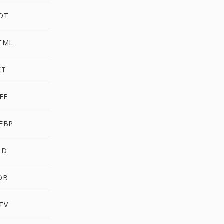
DT
TML
XT
FF
EBP
SD
DB
TV