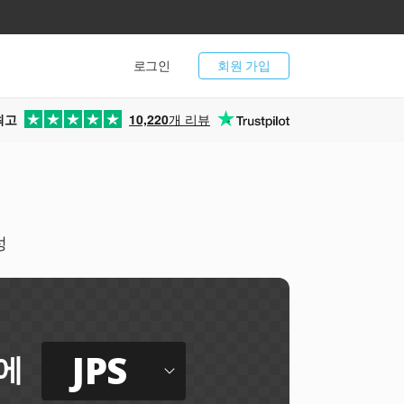
로그인
회원 가입
최고
10,220
개 리뷰
성
JPS
에