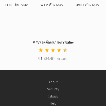
TOD เป็น M4V
WTV เป็น M4V
XVID เป็น M4V
M4V เรตติ้งคุณภาพการแปลง
4.7
(34,484 คะแนน)
About
Security
รูปแบบ
Help