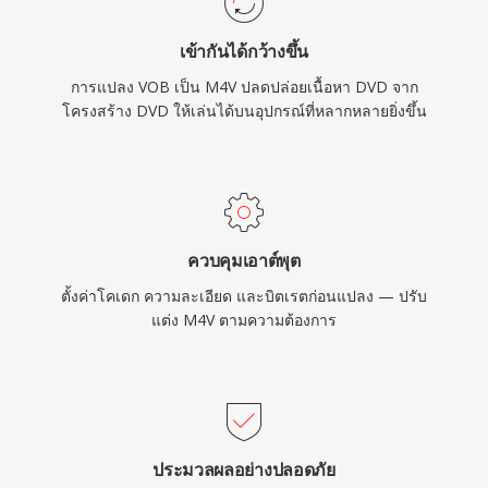
วิดีโอและเสียงภายในไฟล์ M4V ที่ปราศจาก DRM
เข้ากันได้กว้างขึ้น
สามารถประมวลผลได้โดยเครื่องมือตัดต่อหรือแปลง
การแปลง VOB เป็น M4V ปลดปล่อยเนื้อหา DVD จาก
รหัสที่ทันสมัยแทบทุกตัวโดยไม่ต้องแปลง
โครงสร้าง DVD ให้เล่นได้บนอุปกรณ์ที่หลากหลายยิ่งขึ้น
ควบคุมเอาต์พุต
ตั้งค่าโคเดก ความละเอียด และบิตเรตก่อนแปลง — ปรับ
แต่ง M4V ตามความต้องการ
ประมวลผลอย่างปลอดภัย