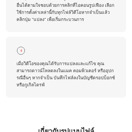
อื่นได้ตามใจชอบด้วยการคลิกที่ไอคอนรูปเฟือง เลือก
ใช้การตั้งค่าเหล่านี้กับทุกไฟล์วิดีโอหากจำเป็นแล้ว
คลิกปุ่ม "แปลง" เพื่อเริ่มกระบวนการ
4
เมื่อวิดีโอของคุณได้รับการแปลงและแก้ไข คุณ
สามารถดาวน์โหลดลงในแมค คอมพิวเตอร์ หรืออุปก
รณือื่นๆ หากจำเป็น บันทึกไฟล์ลงในบัญชีดรอปบ็อกซ์
หรือกูเกิลไดรฟ์
เกี่ยวกับรูปแบบไฟล์