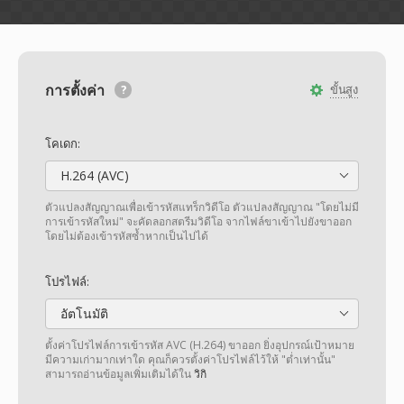
การตั้งค่า
ขั้นสูง
โคเดก:
H.264 (AVC)
ตัวแปลงสัญญาณเพื่อเข้ารหัสแทร็กวิดีโอ ตัวแปลงสัญญาณ "โดยไม่มี
การเข้ารหัสใหม่" จะคัดลอกสตรีมวิดีโอ จากไฟล์ขาเข้าไปยังขาออก
โดยไม่ต้องเข้ารหัสซ้ำหากเป็นไปได้
โปรไฟล์:
อัตโนมัติ
ตั้งค่าโปรไฟล์การเข้ารหัส AVC (H.264) ขาออก ยิ่งอุปกรณ์เป้าหมาย
มีความเก่ามากเท่าใด คุณก็ควรตั้งค่าโปรไฟล์ไว้ให้ "ต่ำเท่านั้น"
สามารถอ่านข้อมูลเพิ่มเติมได้ใน
วิกิ