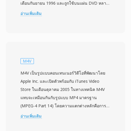
เดือนกันยายน 1996 และถูกใช้บนแผ่น DVD หลาย
พันล้านแผ่นที่ผลิตทั่วโลกนับแต่นั้นมา ไฟล์ VOB อิง
อ่านเพิ่มเติม
ตามรูปแบบ MPEG-2 program stream โดยมีวิดีโอ
MPEG-2 ที่มัลติเพล็กซ์กับเสียงในรูปแบบ AC-3
(Dolby Digital), DTS, MPEG-1 Layer II หรือ
LPCM นอกจากเสียงและวิดีโอแล้ว ไฟล์ VOB ยัง
บรรจุสตรีมคำบรรยาย DVD ในรูปแบบ bitmap
overlay ข้อมูลนำทางสำหรับการโต้ตอบกับเมนู
M4V
และข้อมูลจุดบท ไฟล์อยู่ในไดเรกทอรี VIDEO_TS
M4V เป็นรูปแบบคอนเทนเนอร์วิดีโอที่พัฒนาโดย
บนแผ่น DVD โดยมีรูปแบบการตั้งชื่อ
Apple Inc. และเปิดตัวพร้อมกับ iTunes Video
(VTS_01_1.VOB ฯลฯ) ที่สะท้อนโครงสร้างของชื่อ
Store ในเดือนตุลาคม 2005 ในทางเทคนิค M4V
เรื่องและส่วนของเนื้อหา ไฟล์ VOB แต่ละไฟล์จำกัด
แทบจะเหมือนกันกับรูปแบบ MP4 มาตรฐาน
อยู่ที่ประมาณ 1 GB เพื่อรองรับข้อกำหนดของระบบ
(MPEG-4 Part 14) โดยความแตกต่างหลักคือการ
ไฟล์ UDF โดยเนื้อหาที่ยาวกว่าจะกระจายข้าม
ป้องกัน DRM FairPlay ที่เป็นทางเลือกซึ่งใช้กับ
อ่านเพิ่มเติม
หลายไฟล์อย่างไร้รอยต่อ รูปแบบรองรับวิดีโอทั้ง
เนื้อหาที่ซื้อจาก iTunes Store ไฟล์ M4V ที่ไม่มีการ
NTSC (720x480) และ PAL (720x576) ที่บิตเรต
ป้องกันเข้ากันได้อย่างสมบูรณ์กับเครื่องเล่นใดก็ได้ที่