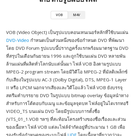
VOB
M4V
VOB (Video Object) เป็นรูปแบบคอนเทนเนอร์หลักที่ใช้บนแผ่น
DVD-Video
กำหนดเป็นส่วนหนึ่งของข้อกำหนด DVD ที่พัฒนา
โดย DVD Forum รูปแบบนี้ปรากฏครั้งแรกพร้อมมาตรฐาน DVD
ที่สรุปในเดือนกันยายน 1996 และถูกใช้บนแผ่น DVD หลายพัน
ล้านแผ่นที่ผลิตทั่วโลกนับแต่นั้นมา ไฟล์ VOB อิงตามรูปแบบ
MPEG-2 program stream โดยมีวิดีโอ MPEG-2 ที่มัลติเพล็กซ์
กับเสียงในรูปแบบ AC-3 (Dolby Digital), DTS, MPEG-1 Layer
II หรือ LPCM นอกจากเสียงและวิดีโอแล้ว ไฟล์ VOB ยังบรรจุ
สตรีมคำบรรยาย DVD ในรูปแบบ bitmap overlay ข้อมูลนำทาง
สำหรับการโต้ตอบกับเมนู และข้อมูลจุดบท ไฟล์อยู่ในไดเรกทอรี
VIDEO_TS บนแผ่น DVD โดยมีรูปแบบการตั้งชื่อ
(VTS_01_1.VOB ฯลฯ) ที่สะท้อนโครงสร้างของชื่อเรื่องและส่วน
ของเนื้อหา ไฟล์ VOB แต่ละไฟล์จำกัดอยู่ที่ประมาณ 1 GB เพื่อ
รองรับข้อกำหนดของระบบไฟล์
UDF
โดยเนื้อหาที่ยาวกว่าจะ