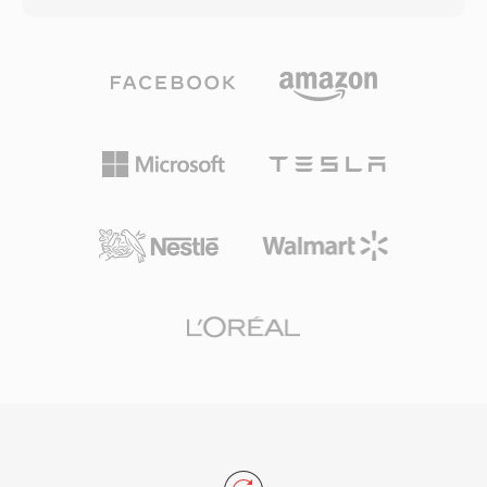
สูงสุด 9.8 Mbps สำหรับเสียงและวิดีโอรวมกัน การ
รองรับ MP4 เนื่องจากโครงสร้างคอนเทนเนอร์พื้น
รวมวิดีโอ เสียงหลายแทร็ก คำบรรยาย และการนำ
ฐานและการรองรับตัวแปลงสัญญาณเหมือนกัน รูป
ทางในโปรแกรมสตรีมเดียวทำให้ VOB เป็นโซลูชัน
แบบนี้มักมีวิดีโอ H.264 และเสียง AAC รองรับความ
ที่ครบถ้วนสำหรับการส่งมอบภาพยนตร์ให้ผู้บริโภค
ละเอียดสูงสุดถึง 4K พร้อมฟีเจอร์อย่างตัวบ่งชี้บท
แม้ว่าการสตรีมและรูปแบบแผ่นที่ใหม่กว่าจะเข้ามา
แทร็กคำบรรยาย และแท็กเมตาดาต้าสำหรับชื่อ ปก
แทนที่ DVD สำหรับเนื้อหาใหม่ VOB ยังคงมีความ
อาร์ตเวิร์ก และเรตติ้ง Apple เลือกนามสกุล M4V
เกี่ยวข้องอย่างมากสำหรับการเข้าถึงคลังเนื้อหา
เพื่อแยกเนื้อหา iTunes จากไฟล์ MP4 ทั่วไป โดย
DVD ที่มีอยู่อย่างมหาศาล
หลักเพื่อให้สิ่งที่ซื้อพร้อมการป้องกัน DRM ถูกจดจำ
โดยระบบนิเวศของ Apple ไฟล์ M4V เล่นได้
โดยตรงบน macOS, iOS, iPadOS และ Apple TV
และเวอร์ชันที่ไม่มีการป้องกันทำงานได้อย่างราบรื่น
บนเครื่องเล่นสื่อหลักส่วนใหญ่บนทุกแพลตฟอร์ม รูป
แบบนี้ได้รับความนิยมอย่างมากเมื่อ iTunes Store
กลายเป็นแพลตฟอร์มหลักสำหรับซื้อและเช่า
ภาพยนตร์ดิจิทัลและรายการทีวี ความเข้ากันได้กับ
ระบบนิเวศ MP4 ที่กว้างกว่าหมายความว่าสตรีม