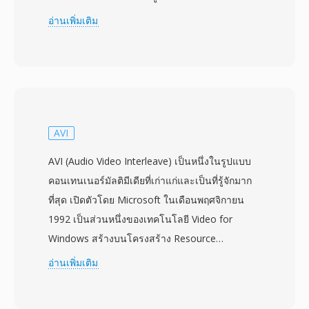
พันล้านแผ่นที่ผลิตทั่วโลกนับแต่นั้นมา ไฟล์ VOB อิง
อ่านเพิ่มเติม
ตามรูปแบบ MPEG-2 program stream โดยมีวิดีโอ
MPEG-2 ที่มัลติเพล็กซ์กับเสียงในรูปแบบ AC-3
(Dolby Digital), DTS, MPEG-1 Layer II หรือ
LPCM นอกจากเสียงและวิดีโอแล้ว ไฟล์ VOB ยัง
บรรจุสตรีมคำบรรยาย DVD ในรูปแบบ bitmap
overlay ข้อมูลนำทางสำหรับการโต้ตอบกับเมนู
AVI
และข้อมูลจุดบท ไฟล์อยู่ในไดเรกทอรี VIDEO_TS
AVI (Audio Video Interleave) เป็นหนึ่งในรูปแบบ
บนแผ่น DVD โดยมีรูปแบบการตั้งชื่อ
คอนเทนเนอร์มัลติมีเดียที่เก่าแก่และเป็นที่รู้จักมาก
(VTS_01_1.VOB ฯลฯ) ที่สะท้อนโครงสร้างของชื่อ
ที่สุด เปิดตัวโดย Microsoft ในเดือนพฤศจิกายน
เรื่องและส่วนของเนื้อหา ไฟล์ VOB แต่ละไฟล์จำกัด
1992 เป็นส่วนหนึ่งของเทคโนโลยี Video for
อยู่ที่ประมาณ 1 GB เพื่อรองรับข้อกำหนดของระบบ
Windows สร้างบนโครงสร้าง Resource
ไฟล์ UDF โดยเนื้อหาที่ยาวกว่าจะกระจายข้าม
Interchange File Format (RIFF) โดย AVI จัดสลับ
อ่านเพิ่มเติม
หลายไฟล์อย่างไร้รอยต่อ รูปแบบรองรับวิดีโอทั้ง
ข้อมูลเสียงและวิดีโอเป็นชิ้นส่วนสลับกัน ทำให้
NTSC (720x480) และ PAL (720x576) ที่บิตเรต
สามารถเล่นแบบซิงโครไนซ์ได้โดยไม่ต้องใช้การ
สูงสุด 9.8 Mbps สำหรับเสียงและวิดีโอรวมกัน การ