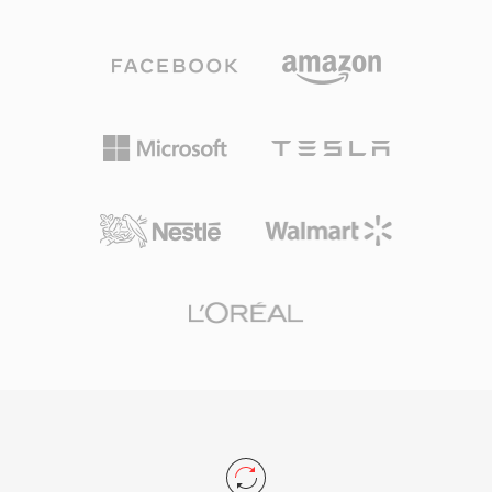
จัดการสตรีมที่ซับซ้อน รูปแบบนี้ไม่ขึ้นกับตัวแปลง
รวมวิดีโอ เสียงหลายแทร็ก คำบรรยาย และการนำ
สัญญาณ หมายความว่าสามารถเก็บวิดีโอที่บีบอัด
ทางในโปรแกรมสตรีมเดียวทำให้ VOB เป็นโซลูชัน
ด้วยตัวแปลงสัญญาณใดก็ได้ ตั้งแต่ Cinepak และ
ที่ครบถ้วนสำหรับการส่งมอบภาพยนตร์ให้ผู้บริโภค
Indeo ในยุคแรกจนถึง DivX, Xvid และ H.264 ที่ทัน
แม้ว่าการสตรีมและรูปแบบแผ่นที่ใหม่กว่าจะเข้ามา
สมัย ความยืดหยุ่นนี้ส่งผลให้ถูกนำมาใช้อย่างแพร่
แทนที่ DVD สำหรับเนื้อหาใหม่ VOB ยังคงมีความ
หลายทั่วคอมพิวเตอร์ส่วนบุคคลตลอดทศวรรษ
เกี่ยวข้องอย่างมากสำหรับการเข้าถึงคลังเนื้อหา
1990 และ 2000 คุณลักษณะที่โดดเด่นอย่างหนึ่งคือ
DVD ที่มีอยู่อย่างมหาศาล
โครงสร้างภายในที่เข้าใจง่าย ทำให้ไฟล์ AVI แก้ไข
และประมวลผลในระดับไบนารีได้ค่อนข้างง่ายเมื่อ
เทียบกับคอนเทนเนอร์สมัยใหม่ที่ซับซ้อนกว่า AVI ยัง
รองรับสตรีมเสียงหลายสตรีม ทำให้สามารถมี
เนื้อหาหลายภาษาภายในไฟล์เดียว อย่างไรก็ตาม
ข้อกำหนดดั้งเดิมมีข้อจำกัด ได้แก่ ขนาดไฟล์สูงสุด
2 GB ในรุ่นเก่า และไม่รองรับเฟรมเรตแบบผันแปร
หรือรูปแบบคำบรรยายขั้นสูง ส่วนขยาย OpenDML
(AVI 2.0) แก้ไขข้อจำกัดเรื่องขนาดโดยอนุญาตให้