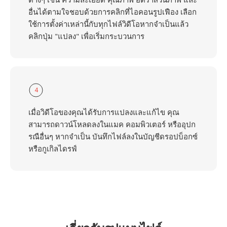
อื่นได้ตามใจชอบด้วยการคลิกที่ไอคอนรูปเฟือง เลือก
ใช้การตั้งค่าเหล่านี้กับทุกไฟล์วิดีโอหากจำเป็นแล้ว
คลิกปุ่ม "แปลง" เพื่อเริ่มกระบวนการ
4
เมื่อวิดีโอของคุณได้รับการแปลงและแก้ไข คุณ
สามารถดาวน์โหลดลงในแมค คอมพิวเตอร์ หรืออุปก
รณือื่นๆ หากจำเป็น บันทึกไฟล์ลงในบัญชีดรอปบ็อกซ์
หรือกูเกิลไดรฟ์