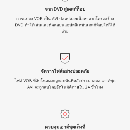
ไฟล์มีขนาดเกินขอบเขตเดิมได้ แม้จะมีอายุหลาย
จาก DVD สู่เดสก์ท็อป
ทศวรรษ AVI ยังคงเป็นหนึ่งในรูปแบบมัลติมีเดียที่
การแปลง VOB เป็น AVI ปลดปล่อยเนื้อหาจากโครงสร้าง
เป็นที่รู้จักอย่างกว้างขวางที่สุด และยังคงได้รับการ
DVD ทำให้เล่นและตัดต่อบนแอปพลิเคชันเดสก์ท็อปใดก็ได้
รองรับจากเครื่องเล่นสื่อและเครื่องมือตัดต่อบน
ง่าย
ระบบปฏิบัติการหลักทุกระบบ
จัดการไฟล์อย่างปลอดภัย
ไฟล์ VOB ที่อัปโหลดจะถูกลบทันทีหลังประมวลผล เอาต์พุต
AVI จะถูกลบโดยอัตโนมัติภายใน 24 ชั่วโมง
ควบคุมเอาต์พุตเต็มที่