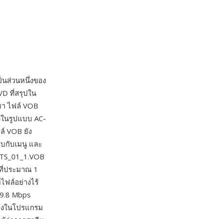
นส่วนหนึ่งของ
 ที่สรุปใน
นมา ไฟล์ VOB
ยงในรูปแบบ AC-
ล์ VOB ยัง
บกับเมนู และ
(VTS_01_1.VOB
่ที่ประมาณ 1
ไฟล์อย่างไร้
ด 9.8 Mbps
ทางในโปรแกรม