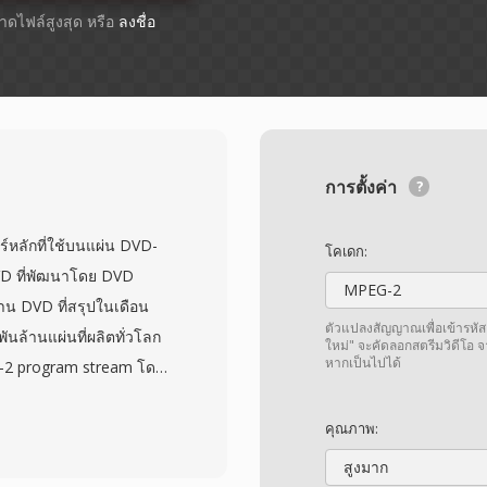
ขนาดไฟล์สูงสุด หรือ
ลงชื่อ
การตั้งค่า
์หลักที่ใช้บนแผ่น DVD-
โคเดก:
VD ที่พัฒนาโดย DVD
MPEG-2
น DVD ที่สรุปในเดือน
ตัวแปลงสัญญาณเพื่อเข้ารหัส
ล้านแผ่นที่ผลิตทั่วโลก
ใหม่" จะคัดลอกสตรีมวิดีโอ 
หากเป็นไปได้
G-2 program stream โดย
แบบ AC-3 (Dolby Digital),
ียงและวิดีโอแล้ว ไฟล์
คุณภาพ:
 bitmap overlay ข้อมูล
สูงมาก