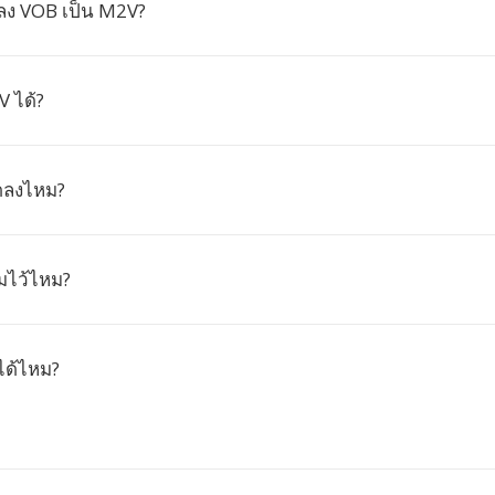
ลง VOB เป็น M2V?
 ได้?
ดลงไหม?
มไว้ไหม?
ได้ไหม?