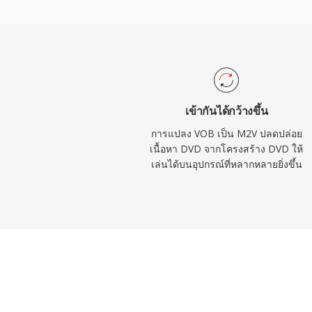
แอปพลิเคชันมืออาชีพ การใช้ทั้ง intra-code
frames ให้สมดุลที่มีประสิทธิภาพระหว่างปร
ความสามารถในการเข้าถึงแบบสุ่ม เนื่องจาก
ไม่มีเสียงหรือข้อมูลการซิงโครไนซ์ จึงต้องจับ
เพื่อการเล่นที่สมบูรณ์ ซอฟต์แวร์สร้าง DVD 
ควบคู่กับไฟล์เสียง AC3 หรือ LPCM ทำให้รูปแ
เข้ากันได้กว้างขึ้น
จำเป็นในขั้นตอนการมาสเตอร์แผ่นมืออาชีพแ
การแปลง VOB เป็น M2V ปลดปล่อย
สำหรับการออกอากาศ
เนื้อหา DVD จากโครงสร้าง DVD ให้
เล่นได้บนอุปกรณ์ที่หลากหลายยิ่งขึ้น