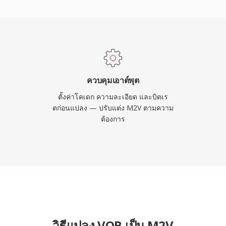
d frames และ predictive
ะสิทธิภาพการบีบอัดและ
 M2V มีเฉพาะวิดีโอโดย
คู่กับไฟล์เสียงแยกต่างหาก
มักต้องการอินพุต M2V
บบนี้เป็นขั้นตอนกลางที่
ควบคุมเอาต์พุต
ละการเตรียมเนื้อหา
ตั้งค่าโคเดก ความละเอียด และบิตเร
ตก่อนแปลง — ปรับแต่ง M2V ตามความ
ต้องการ
วิธีแปลง VOB เป็น M2V