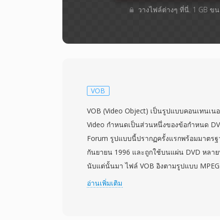
วางไฟล์ต่างๆ​ ที่นี่. 1 GB 
VOB
VOB (Video Object) เป็นรูปแบบคอนเทนเนอร
Video กำหนดเป็นส่วนหนึ่งของข้อกำหนด D
Forum รูปแบบนี้ปรากฏครั้งแรกพร้อมมาตรฐา
กันยายน 1996 และถูกใช้บนแผ่น DVD หลายพัน
นับแต่นั้นมา ไฟล์ VOB อิงตามรูปแบบ MPE
มีวิดีโอ MPEG-2 ที่มัลติเพล็กซ์กับเสียงในรูป
อ่านเพิ่มเติม
DTS, MPEG-1 Layer II หรือ LPCM นอกจากเส
VOB ยังบรรจุสตรีมคำบรรยาย DVD ในรูปแบบ