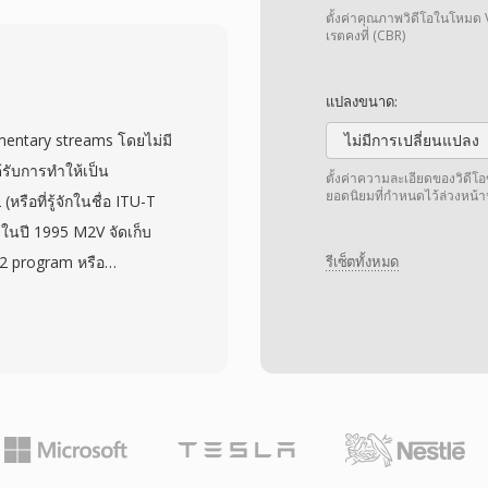
บท ไฟล์อยู่ในไดเรกทอรี
ตั้งค่าคุณภาพวิดีโอในโหมด 
ชื่อ (VTS_01_1.VOB ฯลฯ)
เรตคงที่ (CBR)
เนื้อหา ไฟล์ VOB แต่ละ
ข้อกำหนดของระบบไฟล์ UDF
แปลงขนาด:
อย่างไร้รอยต่อ รูปแบบ
mentary streams โดยไม่มี
ไม่มีการเปลี่ยนแปลง
20x576) ที่บิตเรตสูงสุด
ด้รับการทำให้เป็น
ตั้งค่าความละเอียดของวิดี
วมวิดีโอ เสียงหลายแทร็ก
ยอดนิยมที่กำหนดไว้ล่วงหน
ือที่รู้จักในชื่อ ITU-T
ียวทำให้ VOB เป็น
ในปี 1995 M2V จัดเก็บ
ห้ผู้บริโภค แม้ว่าการส
2 program หรือ
รีเซ็ตทั้งหมด
่ DVD สำหรับเนื้อหาใหม่
ทั้งหมดออก ทำให้ไฟล์
รเข้าถึงคลังเนื้อหา DVD
เนื้อหาระดับมืออาชีพ โดย
ูกเตรียมและเข้ารหัสแยก
อนเทนเนอร์สุดท้าย สตรีม
ะ progressive ที่ความ
80 HD โดยบิตเรตมักอยู่ใน
และสูงสุด 80 Mbps ใน