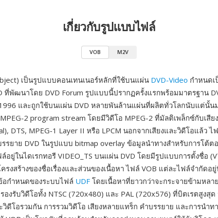
เกี่ยวกับรูปแบบไฟล์
VOB
M2V
ject) เป็นรูปแบบคอนเทนเนอร์หลักที่ใช้บนแผ่น
DVD-Video
กำหนดเป็
 ที่พัฒนาโดย DVD Forum รูปแบบนี้ปรากฏครั้งแรกพร้อมมาตรฐาน DVD
1996 และถูกใช้บนแผ่น DVD หลายพันล้านแผ่นที่ผลิตทั่วโลกนับแต่นั้
MPEG-2 program stream โดยมีวิดีโอ MPEG-2 ที่มัลติเพล็กซ์กับเสี
tal), DTS, MPEG-1 Layer II หรือ LPCM นอกจากเสียงและวิดีโอแล้ว ไฟ
บรรยาย DVD ในรูปแบบ bitmap overlay ข้อมูลนำทางสำหรับการโต้ตอ
ฟล์อยู่ในไดเรกทอรี VIDEO_TS บนแผ่น DVD โดยมีรูปแบบการตั้งชื่อ 
โครงสร้างของชื่อเรื่องและส่วนของเนื้อหา ไฟล์ VOB แต่ละไฟล์จำกัดอยู
ับข้อกำหนดของระบบไฟล์
UDF
โดยเนื้อหาที่ยาวกว่าจะกระจายข้ามหลาย
รองรับวิดีโอทั้ง NTSC (720x480) และ PAL (720x576) ที่บิตเรตสูงสุ
ละวิดีโอรวมกัน การรวมวิดีโอ เสียงหลายแทร็ก คำบรรยาย และการนำ