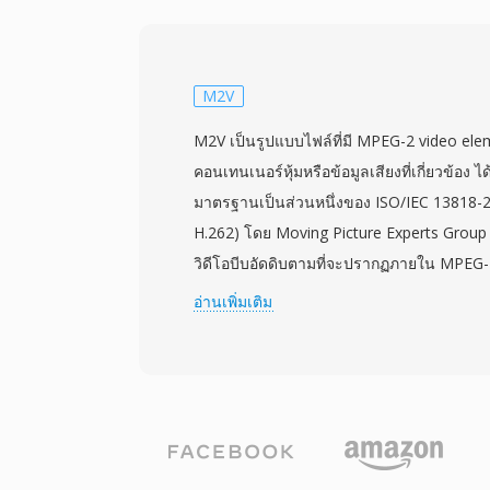
นำทางสำหรับการโต้ตอบกับเมนู และข้อมูลจุด
VIDEO_TS บนแผ่น DVD โดยมีรูปแบบการตั้ง
ที่สะท้อนโครงสร้างของชื่อเรื่องและส่วนของ
ไฟล์จำกัดอยู่ที่ประมาณ 1 GB เพื่อรองรับ
M2V
โดยเนื้อหาที่ยาวกว่าจะกระจายข้ามหลายไฟล์
M2V เป็นรูปแบบไฟล์ที่มี MPEG-2 video ele
รองรับวิดีโอทั้ง NTSC (720x480) และ PAL (7
คอนเทนเนอร์หุ้มหรือข้อมูลเสียงที่เกี่ยวข้อง ไ
9.8 Mbps สำหรับเสียงและวิดีโอรวมกัน การร
มาตรฐานเป็นส่วนหนึ่งของ ISO/IEC 13818-2 (หร
คำบรรยาย และการนำทางในโปรแกรมสตรีมเด
H.262) โดย Moving Picture Experts Group 
โซลูชันที่ครบถ้วนสำหรับการส่งมอบภาพยนตร์ใ
วิดีโอบีบอัดดิบตามที่จะปรากฏภายใน MPEG-
ตรีมและรูปแบบแผ่นที่ใหม่กว่าจะเข้ามาแทนที
transport stream แต่ตัดส่วนการมัลติเพล็กซ์
อ่านเพิ่มเติม
VOB ยังคงมีความเกี่ยวข้องอย่างมากสำหรับกา
M2V มีประโยชน์เป็นหลักในขั้นตอนการสร้าง
ที่มีอยู่อย่างมหาศาล
เฉพาะการผลิต DVD ที่สตรีมวิดีโอและเสียงถ
กันก่อนจะถูกมัลติเพล็กซ์รวมกันเป็นรูปแบบค
M2V รองรับทั้งโหมดสแกนแบบ interlaced แล
ละเอียดตั้งแต่ระดับมาตรฐานจนถึง 1920x10
ช่วง 2 ถึง 15 Mbps สำหรับเนื้อหาผู้บริโภค 