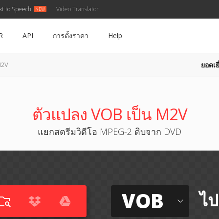
xt to Speech
Video Translator
R
API
การตั้งราคา
Help
ยอดเยี
M2V
ตัวแปลง VOB เป็น M2V
แยกสตรีมวิดีโอ MPEG-2 ดิบจาก DVD
VOB
ไป