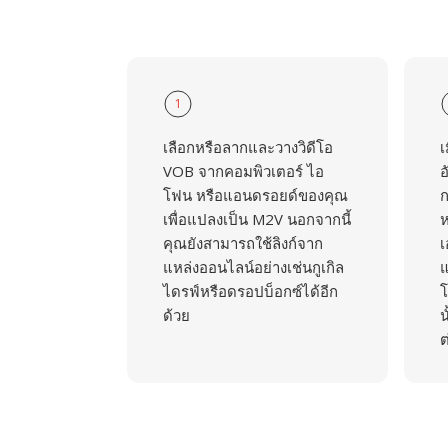
1
เลือกหรือลากและวางวิดีโอ
เ
VOB จากคอมพิวเตอร์ ไอ
อ
โฟน หรือแอนดรอยด์ของคุณ
ก
เพื่อแปลงเป็น M2V นอกจากนี้
ห
คุณยังสามารถใช้ลิงก์จาก
เ
แหล่งออนไลน์อย่างเช่นกูเกิล
แ
ไดรฟ์หรือดรอปบ็อกซ์ได้อีก
โ
ด้วย
น
ต