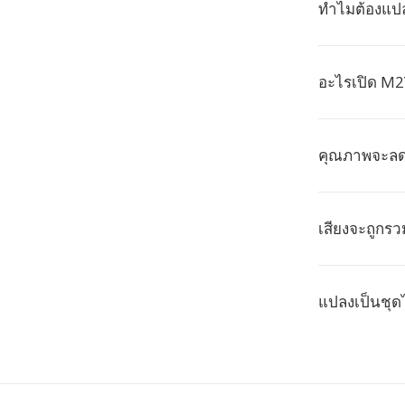
ทำไมต้องแป
อะไรเปิด M2V
คุณภาพจะล
เสียงจะถูกรว
แปลงเป็นชุด