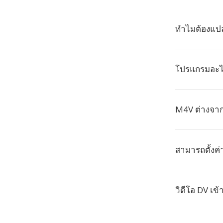
ทำไมต้องแปล
โปรแกรมอะไร
M4V ต่างจาก
สามารถตั้งค
วิดีโอ DV เข