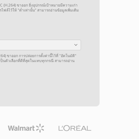
VC (H.264) ขาออก ยิ่งอุปกรณ์เป้าหมายมีความเก่า
ไฟล์ไว้ให้ "ต่ำเท่านั้น" สามารถอ่านข้อมูลเพิ่มเติม
4) ขาออก การปล่อยการตั้งค่านี้ไว้ที่ "อัตโนมัติ"
็นตัวเลือกที่ดีที่สุดในแทบทุกกรณี สามารถอ่าน