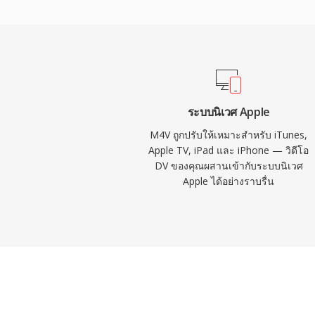
โดยตรงบน macOS, iOS, iPadOS และ Apple T
การป้องกันทำงานได้อย่างราบรื่นบนเครื่องเล่
แพลตฟอร์ม รูปแบบนี้ได้รับความนิยมอย่างมา
เป็นแพลตฟอร์มหลักสำหรับซื้อและเช่าภาพยนต
ความเข้ากันได้กับระบบนิเวศ MP4 ที่กว้างกว
และเสียงภายในไฟล์ M4V ที่ปราศจาก DRM
ระบบนิเวศ Apple
เครื่องมือตัดต่อหรือแปลงรหัสที่ทันสมัยแทบท
M4V ถูกปรับให้เหมาะสำหรับ iTunes,
Apple TV, iPad และ iPhone — วิดีโอ
DV ของคุณผสานเข้ากับระบบนิเวศ
Apple ได้อย่างราบรื่น