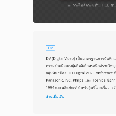
วางไฟล์ต่างๆ​ ที่นี่. 1 GB 
DV
DV (Digital Video) เป็นมาตรฐานการบันทึกแล
ความร่วมมือของผู้ผลิตอิเล็กทรอนิกส์รายใหญ
กลุ่มพันธมิตร HD Digital VCR Conference ซ
Panasonic, JVC, Philips และ Toshiba ข้อ
1994 และผลิตภัณฑ์สำหรับผู้บริโภคเริ่มวาง
DV เป็นรูปแบบการบันทึกดิจิทัลแรกที่ได้รับ
อ่านเพิ่มเติม
สำหรับการผลิตวิดีโอระดับผู้บริโภคและกึ่งมื
แบบ intraframe เท่านั้นด้วยการเข้ารหัส di