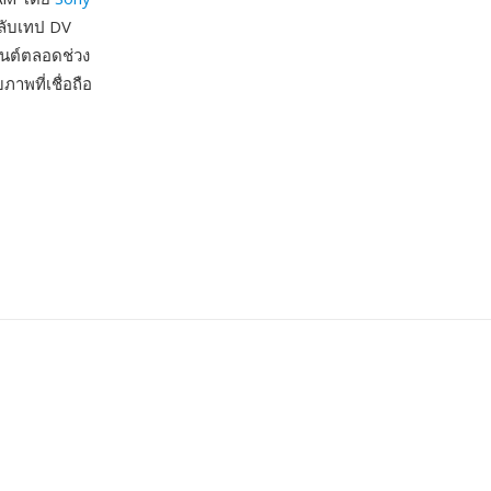
ลับเทป DV
เวนต์ตลอดช่วง
าพที่เชื่อถือ