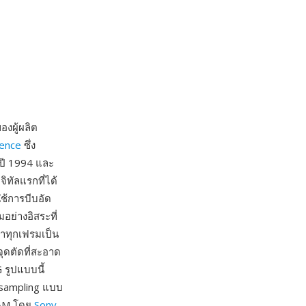
งผู้ผลิต
rence
ซึ่ง
ปี 1994 และ
ิทัลแรกที่ได้
ช้การบีบอัด
อย่างอิสระที่
าทุกเฟรมเป็น
ุดตัดที่สะอาด
 รูปแบบนี้
bsampling แบบ
CAM โดย
Sony