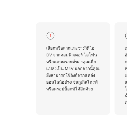
1
เลือกหรือลากและวางวิดีโอ
เ
DV จากคอมพิวเตอร์ ไอโฟน
อ
หรือแอนดรอยด์ของคุณเพื่อ
ก
แปลงเป็น M4V นอกจากนี้คุณ
ห
ยังสามารถใช้ลิงก์จากแหล่ง
เ
ออนไลน์อย่างเช่นกูเกิลไดรฟ์
แ
หรือดรอปบ็อกซ์ได้อีกด้วย
โ
น
ต