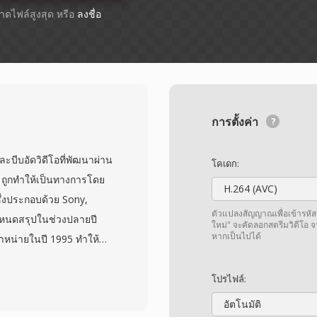
ขนาดไฟล์สูงสุด หรือ
ลงชื่อ
การตั้งค่า
ะบีบอัดวิดีโอที่พัฒนาผ่าน
โคเดก:
่ ถูกทำให้เป็นทางการโดย
H.264 (AVC)
ึ่งประกอบด้วย Sony,
ตัวแปลงสัญญาณเพื่อเข้ารหัส
กำหนดสรุปในช่วงปลายปี
ใหม่" จะคัดลอกสตรีมวิดีโอ 
หากเป็นไปได้
จำหน่ายในปี 1995 ทำให้
การยอมรับอย่างกว้างขวาง
ออาชีพ DV ใช้การบีบอัด
โปรไฟล์:
screte cosine transform
อัตโนมัติ