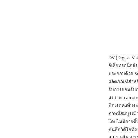
DV (Digital V
อิเล็กทรอนิกส
ประกอบด้วย So
ผลิตภัณฑ์สำหรั
รับการยอมรับอ
แบบ intraframe
บิตเรตคงที่ปร
ภาพที่สมบูรณ์
โดยไม่มีการขึ
บันทึกวิดีโอท
4:1:1 หรือ 4: