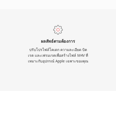
V และเวอร์ชันที่ไม่มี
นสื่อหลักส่วนใหญ่บนทุก
กเมื่อ iTunes Store กลาย
ร์ดิจิทัลและรายการทีวี
่าหมายความว่าสตรีมวิดีโอ
 สามารถประมวลผลได้โดย
ผลลัพธ์ตามต้องการ
ุกตัวโดยไม่ต้องแปลง
ปรับโปรไฟล์โคเดก ความละเอียด บิต
เรต และเฟรมเรตเพื่อสร้างไฟล์ M4V ที่
เหมาะกับอุปกรณ์ Apple เฉพาะของคุณ