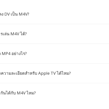
ง DV เป็น M4V?
เล่น M4V ได้?
 MP4 อย่างไร?
่าความละเอียดสำหรับ Apple TV ได้ไหม?
้ากันได้กับ M4V ไหม?