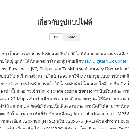
เกี่ยวกับรูปแบบไฟล์
DV
M4V
ideo) เป็นมาตรฐานการบันทึกและบีบอัดวิดีโอที่พัฒนาผ่านความร่วมมือขอ
์รายใหญ่ ถูกทำให้เป็นทางการโดยกลุ่มพันธมิตร
HD Digital VCR Confe
ny, Panasonic, JVC, Philips และ Toshiba ข้อกำหนดสรุปในช่วงปลาย
บผู้บริโภคเริ่มวางจำหน่ายในปี 1995 ทำให้ DV เป็นรูปแบบการบันทึกดิจ
ย่างกว้างขวางสำหรับการผลิตวิดีโอระดับผู้บริโภคและกึ่งมืออาชีพ DV ใ
 เท่านั้นด้วยการเข้ารหัส discrete cosine transform บีบอัดแต่ละเฟรม
ะมาณ 25 Mbps สำหรับเนื้อหาความละเอียดมาตรฐาน วิธีนี้หมายความว่
 ทำให้ฟุตเทจ DV ตัดต่อได้ง่ายเป็นพิเศษ เพราะเฟรมใดก็ได้สามารถเป็นจ
้นต่อกันในการถอดรหัสที่ซับซ้อนเหมือนรูปแบบ interframe อย่าง MPEG
ี่ความละเอียด 720x480 (NTSC) หรือ 720x576 (PAL) ด้วย chroma su
2:0 เวอร์ชันมืออาชีพ ได้แก่ DVCPRO ที่พัฒนาโดย Panasonic และ DV