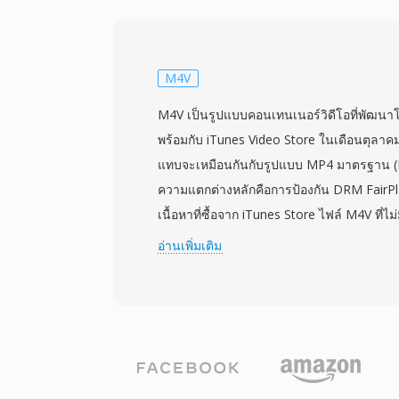
บีบอัดแต่ละเฟรมอย่างอิสระที่บิตเรตคงที่ป
เนื้อหาความละเอียดมาตรฐาน วิธีนี้หมายควา
สมบูรณ์ ทำให้ฟุตเทจ DV ตัดต่อได้ง่ายเป็นพิ
สามารถเป็นจุดตัดที่สะอาดโดยไม่มีการขึ้นต่
M4V
ซ้อนเหมือนรูปแบบ interframe อย่าง MPEG รูป
M4V เป็นรูปแบบคอนเทนเนอร์วิดีโอที่พัฒนาโ
ความละเอียด 720x480 (NTSC) หรือ 720x57
พร้อมกับ iTunes Video Store ในเดือนตุลา
subsampling แบบ 4:1:1 หรือ 4:2:0 เวอร์ชันม
แทบจะเหมือนกันกับรูปแบบ MP4 มาตรฐาน (
พัฒนาโดย Panasonic และ DVCAM โดย Son
ความแตกต่างหลักคือการป้องกัน DRM FairPlay 
ขึ้นและคุณภาพ chroma ที่สูงขึ้นสำหรับใช
เนื้อหาที่ซื้อจาก iTunes Store ไฟล์ M4V ที่ไม
DV กลายเป็นสื่อบันทึกหลักสำหรับผู้สร้างภา
อย่างสมบูรณ์กับเครื่องเล่นใดก็ได้ที่รองรับ 
อ่านเพิ่มเติม
ช่างถ่ายวิดีโองานอีเวนต์ตลอดช่วงปลายท
คอนเทนเนอร์พื้นฐานและการรองรับตัวแปลง
2000 สร้างชื่อเสียงที่ยั่งยืนในฐานะรูปแบบการจ
นี้มักมีวิดีโอ H.264 และเสียง AAC รองรับควา
พร้อมฟีเจอร์อย่างตัวบ่งชี้บท แทร็กคำบรรย
สำหรับชื่อ ปกอาร์ตเวิร์ก และเรตติ้ง Apple 
เนื้อหา iTunes จากไฟล์ MP4 ทั่วไป โดยหลักเพื่
ป้องกัน DRM ถูกจดจำโดยระบบนิเวศของ Appl