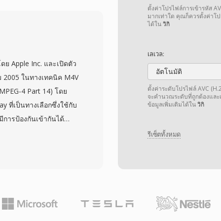
ระมาณ 25 Mbps สำหรับ
ตั้งค่าโปรไฟล์การเข้ารหัส A
มว่าทุกเฟรมเป็นภาพที่
มากเท่าใด คุณก็ควรตั้งค่าโปร
ได้ใน
วิกิ
เศษ เพราะเฟรมใดก็ได้
อกันในการถอดรหัสที่ซับ
เลเวล:
แบบนี้บันทึกวิดีโอที่
ดย Apple Inc. และเปิดตัว
6 (PAL) ด้วย chroma
อัตโนมัติ
คม 2005 ในทางเทคนิค M4V
ืออาชีพ ได้แก่ DVCPRO ที่
ตั้งค่าระดับโปรไฟล์ AVC (H.26
MPEG-4 Part 14) โดย
จะคำนวณระดับที่ถูกต้องและเป
y มอบความทนทานที่เพิ่ม
ที่เป็นทางเลือกซึ่งใช้กับ
ข้อมูลเพิ่มเติมได้ใน
วิกิ
้ในการออกอากาศ ตลับเทป
่มีการป้องกันเข้ากันได้
พยนตร์อิสระ นักข่าว และ
MP4 เนื่องจากโครงสร้าง
รีเซ็ตทั้งหมด
ศวรรษ 1990 และต้นทศวรรษ
สัญญาณเหมือนกัน รูปแบบ
ับภาพที่เชื่อถือได้
มละเอียดสูงสุดถึง 4K
าย และแท็กเมตาดาต้า
เลือกนามสกุล M4V เพื่อแยก
อให้สิ่งที่ซื้อพร้อมการ
e ไฟล์ M4V เล่นได้