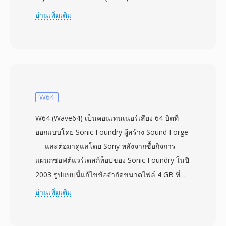
ray Disc Association โดยผลิตภัณฑ์ Blu-ray เชิง
อ่านเพิ่มเติม
พาณิชย์เปิดตัวในปี 2006 ไฟล์ M2TS ห่อเนื้อหาใน
แพ็กเก็ต MPEG-2 transport stream พร้อม header
ประทับเวลา 4 ไบต์เพิ่มเติมที่นำหน้าแพ็กเก็ตขนาด
188 ไบต์แต่ละแพ็กเก็ต ส่งผลให้ได้แพ็กเก็ตขนาด
192 ไบต์ที่ช่วยให้กำหนดเวลาได้แม่นยำขึ้นและกู้
คืนข้อผิดพลาดได้ดีขึ้นระหว่างการเล่นจากแผ่น
W64
ออปติคัล โครงสร้างแพ็กเก็ตที่ขยายนี้ช่วยรักษาการ
W64 (Wave64) เป็นคอนเทนเนอร์เสียง 64 บิตที่
ซิงโครไนซ์เมื่อต้องจัดการกับความเร็วในการอ่านที่
ออกแบบโดย Sonic Foundry ผู้สร้าง Sound Forge
ผันแปรซึ่งเป็นลักษณะเฉพาะของสื่อแบบแผ่น
— และต่อมาดูแลโดย Sony หลังจากซื้อกิจการ
M2TS รองรับตัวแปลงสัญญาณวิดีโอหลักของ Blu-
แผนกซอฟต์แวร์เดสก์ท็อปของ Sonic Foundry ในปี
ray ได้แก่ H.264/AVC, MPEG-2 และ VC-1 ควบคู่
2003 รูปแบบนี้แก้ไขข้อจำกัดขนาดไฟล์ 4 GB ที่
กับรูปแบบเสียง เช่น Dolby TrueHD, DTS-HD
กำหนดโดยข้อกำหนด RIFF/WAV 32 บิตของ
อ่านเพิ่มเติม
Master Audio และ LPCM สำหรับเสียงเซอร์ราวด์
Microsoft โดยตรง — ข้อจำกัดที่กลายเป็นปัญหา
แบบ lossless คอนเทนเนอร์ยังถูกใช้โดยกล้องวิดีโอ
ในเซสชันบันทึกยาว การจับเสียงหลายช่อง หรือการ
AVCHD สำหรับบันทึกฟุตเทจความละเอียดสูง ทำให้