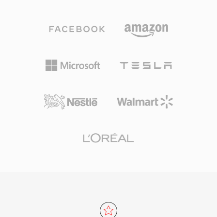
ผลิตที่อัตราสุ่มตัวอย่างสูง W64 บรรลุสิ่งนี้โดยขยาย
พบเห็นได้ทั่วไปทั้งในการเล่นแผ่นสำหรับผู้บริโภค
ตัวระบุชิ้นส่วนและฟิลด์ขนาดเป็น 64 บิต ใช้ GUID
และขั้นตอนการผลิตวิดีโอ ไฟล์ M2TS รักษาตัวบ่งชี้
แทนโค้ดสี่อักขระ การเปลี่ยนแปลงโครงสร้างนี้
บท สตรีมคำบรรยาย และข้อมูลเมนูแบบโต้ตอบ
อนุญาตให้ไฟล์มีขนาดถึงระดับเอ็กซาไบต์ ซึ่งขจัด
ภายใน transport stream กลไกการซิงโครไนซ์ที่
ข้อจำกัดการจัดเก็บในทางปฏิบัติทั้งหมด รูปแบบนี้
น่าเชื่อถือและการรองรับตัวแปลงสัญญาณคุณภาพ
รองรับอัตราสุ่มตัวอย่าง ความลึกบิต และการ
สูงทำให้ M2TS เหมาะอย่างยิ่งสำหรับการเก็บถาวร
กำหนดค่าช่องสัญญาณที่หลากหลาย ทำให้เหมาะ
เนื้อหาความละเอียดสูงที่ต้องการรักษาคุณภาพ
สำหรับการทำเพลงประกอบภาพยนตร์ การบันทึก
ต้นฉบับอย่างครบถ้วน
คอนเสิร์ตสด และการเก็บข้อมูลเชิงวิทยาศาสตร์
Sound Forge, Audacity และเวิร์กสเตชันเสียง
ดิจิทัลระดับมืออาชีพอื่นๆ รองรับ W64 โดยตรง
สำหรับการนำเข้าและส่งออกอย่างราบรื่น สำหรับ
วิศวกรและโปรดิวเซอร์ที่ทำงานกับวัสดุความเที่ยง
ตรงสูงแบบยาวเป็นประจำ W64 มอบความน่าเชื่อ
ถือและความเรียบง่ายของ WAV โดยไม่มีข้อจำกัด
ด้านขนาดที่น่าหงุดหงิด