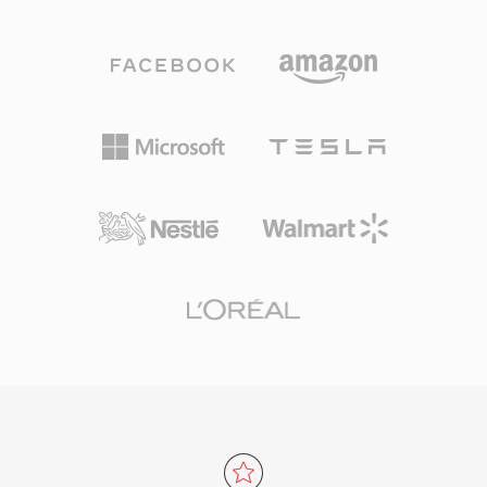
ช่องสัญญาณ โครงสร้างที่ตรงไปตรงมานี้ทำให้
พบเห็นได้ทั่วไปทั้งในการเล่นแผ่นสำหรับผู้บริโภค
WAV เป็นมาตรฐานสำหรับเสียงไม่บีบอัดบน
และขั้นตอนการผลิตวิดีโอ ไฟล์ M2TS รักษาตัวบ่งชี้
Windows และเป็นรูปแบบแลกเปลี่ยนที่ยอมรับใน
บท สตรีมคำบรรยาย และข้อมูลเมนูแบบโต้ตอบ
ระดับสากลในระบบปฏิบัติการ โปรแกรมแก้ไขเสียง
ภายใน transport stream กลไกการซิงโครไนซ์ที่
และเครื่องเล่นสื่อแทบทุกตัว ไฟล์ WAV คุณภาพ CD
น่าเชื่อถือและการรองรับตัวแปลงสัญญาณคุณภาพ
ใช้ตัวอย่าง 16 บิตที่ 44.1 kHz สเตอริโอ ขณะที่
สูงทำให้ M2TS เหมาะอย่างยิ่งสำหรับการเก็บถาวร
เวิร์กโฟลว์ระดับมืออาชีพมักใช้ตัวอย่าง 24 บิตหรือ
เนื้อหาความละเอียดสูงที่ต้องการรักษาคุณภาพ
32 บิต float ที่อัตราสูงสุด 192 kHz ข้อดีสำคัญคือ
ต้นฉบับอย่างครบถ้วน
ความเที่ยงตรงแบบไม่สูญเสีย — เนื่องจาก WAV
มาตรฐานไม่ใช้การบีบอัด ข้อมูลที่จัดเก็บจึงเป็น
ตัวแทนดิจิทัลที่ตรงกับการบันทึกต้นฉบับทุกประการ
ทำให้เป็นตัวเลือกที่นิยมสำหรับการมาสเตอร์และ
การเก็บถาวร WAV ยังรองรับเมทาดาทาแบบฝังผ่าน
INFO และ BWF chunks ช่วยให้สามารถบันทึก
เวลาและบันทึกการผลิต ข้อแลกเปลี่ยนหลักคือ
ขนาดไฟล์ — เสียงสเตอริโอคุณภาพ CD หนึ่งนาที