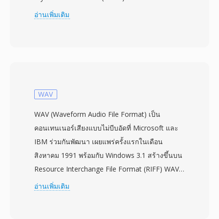
ray Disc Association โดยผลิตภัณฑ์ Blu-ray เชิง
อ่านเพิ่มเติม
พาณิชย์เปิดตัวในปี 2006 ไฟล์ M2TS ห่อเนื้อหาใน
แพ็กเก็ต MPEG-2 transport stream พร้อม header
ประทับเวลา 4 ไบต์เพิ่มเติมที่นำหน้าแพ็กเก็ตขนาด
188 ไบต์แต่ละแพ็กเก็ต ส่งผลให้ได้แพ็กเก็ตขนาด
192 ไบต์ที่ช่วยให้กำหนดเวลาได้แม่นยำขึ้นและกู้
คืนข้อผิดพลาดได้ดีขึ้นระหว่างการเล่นจากแผ่น
WAV
ออปติคัล โครงสร้างแพ็กเก็ตที่ขยายนี้ช่วยรักษาการ
WAV (Waveform Audio File Format) เป็น
ซิงโครไนซ์เมื่อต้องจัดการกับความเร็วในการอ่านที่
คอนเทนเนอร์เสียงแบบไม่บีบอัดที่ Microsoft และ
ผันแปรซึ่งเป็นลักษณะเฉพาะของสื่อแบบแผ่น
IBM ร่วมกันพัฒนา เผยแพร่ครั้งแรกในเดือน
M2TS รองรับตัวแปลงสัญญาณวิดีโอหลักของ Blu-
สิงหาคม 1991 พร้อมกับ Windows 3.1 สร้างขึ้นบน
ray ได้แก่ H.264/AVC, MPEG-2 และ VC-1 ควบคู่
Resource Interchange File Format (RIFF) WAV
กับรูปแบบเสียง เช่น Dolby TrueHD, DTS-HD
จัดเก็บข้อมูลเสียง — โดยทั่วไปเป็น linear pulse-
อ่านเพิ่มเติม
Master Audio และ LPCM สำหรับเสียงเซอร์ราวด์
code modulation (LPCM) — พร้อมเมทาดาทาที่
แบบ lossless คอนเทนเนอร์ยังถูกใช้โดยกล้องวิดีโอ
อธิบายอัตราสุ่มตัวอย่าง ความลึกบิต และจำนวน
AVCHD สำหรับบันทึกฟุตเทจความละเอียดสูง ทำให้