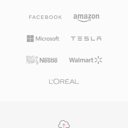
กำหนด MPEG-1 ไฟล์ MP3 สามารถเข้ารหัสได้ที่
พบเห็นได้ทั่วไปทั้งในการเล่นแผ่นสำหรับผู้บริโภค
บิตเรตต่าง ๆ โดยทั่วไปตั้งแต่ 128 kbps ถึง 320
และขั้นตอนการผลิตวิดีโอ ไฟล์ M2TS รักษาตัวบ่งชี้
kbps ให้ผู้ใช้สร้างสมดุลระหว่างขนาดไฟล์และ
บท สตรีมคำบรรยาย และข้อมูลเมนูแบบโต้ตอบ
ความเที่ยงตรงของเสียง การบีบอัดที่มีประสิทธิภาพ
ภายใน transport stream กลไกการซิงโครไนซ์ที่
ความเข้ากันได้กับอุปกรณ์อย่างกว้างขวาง และ
น่าเชื่อถือและการรองรับตัวแปลงสัญญาณคุณภาพ
ขนาดไฟล์ที่เล็กทำให้ MP3 เป็นแรงขับเคลื่อนเบื้อง
สูงทำให้ M2TS เหมาะอย่างยิ่งสำหรับการเก็บถาวร
หลังการปฏิวัติเพลงดิจิทัล ช่วยให้สามารถจัดเก็บ
เนื้อหาความละเอียดสูงที่ต้องการรักษาคุณภาพ
และเผยแพร่เพลงผ่านอินเทอร์เน็ตได้อย่างสะดวก
ต้นฉบับอย่างครบถ้วน
ปัจจุบัน MP3 ยังคงเป็นหนึ่งในรูปแบบเสียงที่ได้รับ
การรองรับอย่างทั่วถึงที่สุดในเครื่องเล่นสื่อ ระบบ
ปฏิบัติการ และอุปกรณ์พกพาแทบทุกชนิด