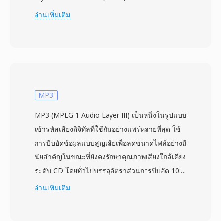
ray Disc Association โดยผลิตภัณฑ์ Blu-ray เชิง
อ่านเพิ่มเติม
พาณิชย์เปิดตัวในปี 2006 ไฟล์ M2TS ห่อเนื้อหาใน
แพ็กเก็ต MPEG-2 transport stream พร้อม header
ประทับเวลา 4 ไบต์เพิ่มเติมที่นำหน้าแพ็กเก็ตขนาด
188 ไบต์แต่ละแพ็กเก็ต ส่งผลให้ได้แพ็กเก็ตขนาด
192 ไบต์ที่ช่วยให้กำหนดเวลาได้แม่นยำขึ้นและกู้
คืนข้อผิดพลาดได้ดีขึ้นระหว่างการเล่นจากแผ่น
MP3
ออปติคัล โครงสร้างแพ็กเก็ตที่ขยายนี้ช่วยรักษาการ
MP3 (MPEG-1 Audio Layer III) เป็นหนึ่งในรูปแบบ
ซิงโครไนซ์เมื่อต้องจัดการกับความเร็วในการอ่านที่
เข้ารหัสเสียงดิจิทัลที่ใช้กันอย่างแพร่หลายที่สุด ใช้
ผันแปรซึ่งเป็นลักษณะเฉพาะของสื่อแบบแผ่น
การบีบอัดข้อมูลแบบสูญเสียเพื่อลดขนาดไฟล์อย่างมี
M2TS รองรับตัวแปลงสัญญาณวิดีโอหลักของ Blu-
นัยสำคัญในขณะที่ยังคงรักษาคุณภาพเสียงใกล้เคียง
ray ได้แก่ H.264/AVC, MPEG-2 และ VC-1 ควบคู่
ระดับ CD โดยทั่วไปบรรลุอัตราส่วนการบีบอัด 10:1
กับรูปแบบเสียง เช่น Dolby TrueHD, DTS-HD
พัฒนาโดย Fraunhofer Society ร่วมกับนัก
อ่านเพิ่มเติม
Master Audio และ LPCM สำหรับเสียงเซอร์ราวด์
วิทยาศาสตร์ดิจิทัลคนอื่น ๆ รูปแบบนี้กลายเป็น
แบบ lossless คอนเทนเนอร์ยังถูกใช้โดยกล้องวิดีโอ
มาตรฐานสากลในปี 1993 ในฐานะส่วนหนึ่งของข้อ
AVCHD สำหรับบันทึกฟุตเทจความละเอียดสูง ทำให้