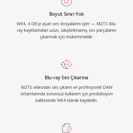
süreli, yüksek kaliteli materyalle düzenli olarak
Boyut Sınırı Yok
çalışan mühendisler ve yapımcılar için W64,
W64, 4 GB'yi aşan ses dosyalarını işler — M2TS Blu-
WAV&#039;ın güvenilirliğini ve sadeliğini sinir
ray kayıtlarından uzun, sıkıştırılmamış ses parçalarını
bozucu boyut kısıtlaması olmadan sunar.
çıkarmak için mükemmeldir.
Blu-ray Ses Çıkarma
M2TS videodan ses çıkarın ve profesyonel DAW
ortamlarında sorunsuz kullanım için prodüksiyon
kalitesinde W64 olarak kaydedin.