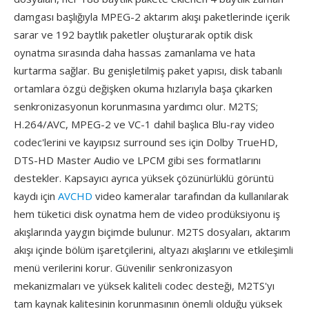
damgası başlığıyla MPEG-2 aktarım akışı paketlerinde içerik
sarar ve 192 baytlık paketler oluşturarak optik disk
oynatma sırasında daha hassas zamanlama ve hata
kurtarma sağlar. Bu genişletilmiş paket yapısı, disk tabanlı
ortamlara özgü değişken okuma hızlarıyla başa çıkarken
senkronizasyonun korunmasına yardımcı olur. M2TS;
H.264/AVC, MPEG-2 ve VC-1 dahil başlıca Blu-ray video
codec'lerini ve kayıpsız surround ses için Dolby TrueHD,
DTS-HD Master Audio ve LPCM gibi ses formatlarını
destekler. Kapsayıcı ayrıca yüksek çözünürlüklü görüntü
kaydı için
AVCHD
video kameralar tarafından da kullanılarak
hem tüketici disk oynatma hem de video prodüksiyonu iş
akışlarında yaygın biçimde bulunur. M2TS dosyaları, aktarım
akışı içinde bölüm işaretçilerini, altyazı akışlarını ve etkileşimli
menü verilerini korur. Güvenilir senkronizasyon
mekanizmaları ve yüksek kaliteli codec desteği, M2TS'yı
tam kaynak kalitesinin korunmasının önemli olduğu yüksek