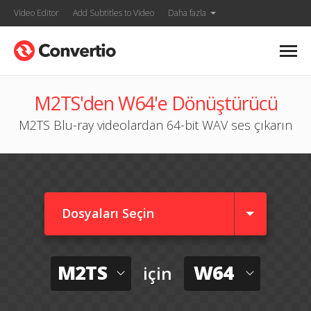
Video Editor
Add Subtitles to Video
Daha fazla
M2TS'den W64'e Dönüştürücü
M2TS Blu-ray videolardan 64-bit WAV ses çıkarın
Dosyaları Seçin
M2TS
W64
için