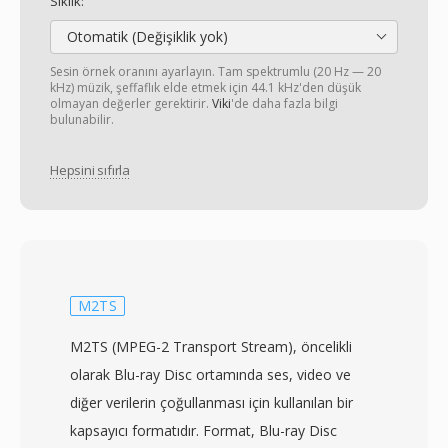
Sıklık:
Otomatik (Değişiklik yok)
Sesin örnek oranını ayarlayın. Tam spektrumlu (20 Hz — 20
kHz) müzik, şeffaflık elde etmek için 44.1 kHz'den düşük
olmayan değerler gerektirir.
Viki
'de daha fazla bilgi
bulunabilir.
Hepsini sıfırla
M2TS
M2TS (MPEG-2 Transport Stream), öncelikli
olarak Blu-ray Disc ortamında ses, video ve
diğer verilerin çoğullanması için kullanılan bir
kapsayıcı formatıdır. Format, Blu-ray Disc