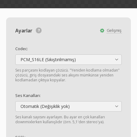
Ayarlar
Gelişmiş
Codec:
PCM_S16LE (Sıkıştırılmamış)
Ses parçasını kodlayan çözücü. "Yeniden kodlama olmadan"
çözücü, giriş dosyasındaki ses akışını mümkünse yeniden
kodlamadan çıktıya kopyalar.
Ses Kanalları:
Otomatik (Değişiklik yok)
Ses kanalı sayısını ayarlayın. Bu ayar en çok kanalları
downmixlerken kullanışlıdır (örn. 5,1'den stereo'ya).