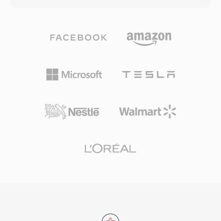
gibi ses formatlarını destekler. Kapsayıcı ayrıca
veya yüksek örnekleme hızlı prodüksiyonlarda
yüksek çözünürlüklü görüntü kaydı için AVCHD
sorun haline gelen 4 GB dosya boyutu tavanını
video kameralar tarafından da kullanılarak hem
doğrudan ele alır. W64 bunu, yığın
tüketici disk oynatma hem de video
tanımlayıcılarını ve boyut alanlarını 64 bite
prodüksiyonu iş akışlarında yaygın biçimde
genişleterek ve dört karakterli kodlar yerine
bulunur. M2TS dosyaları, aktarım akışı içinde
GUID&#039;ler kullanarak başarır. Bu yapısal
bölüm işaretçilerini, altyazı akışlarını ve
değişiklik, dosyaların eksabaytlarla ölçülen
etkileşimli menü verilerini korur. Güvenilir
boyutlara ulaşmasına izin vererek pratik
senkronizasyon mekanizmaları ve yüksek
anlamda her türlü depolama kısıtlamasını
kaliteli codec desteği, M2TS&#039;yı tam
ortadan kaldırır. Format, rastgele örnekleme
kaynak kalitesinin korunmasının önemli olduğu
hızları, bit derinlikleri ve kanal yapılandırmalarını
yüksek çözünürlüklü içerik arşivleme için ideal
destekleyerek film müziği, canlı konser kaydı ve
kılar.
bilimsel veri toplama için son derece uygundur.
Sound Forge, Audacity ve diğer profesyonel
dijital ses iş istasyonları, sorunsuz içe ve dışa
aktarma için yerel W64 desteği sunar. Uzun