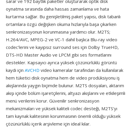
sarar ve 192 baytlık paketler oluşturarak optik disk
oynatma sırasında daha hassas zamanlama ve hata
kurtarma sağlar. Bu genişletilmiş paket yapısı, disk tabanlı
ortamlara özgü değişken okuma hızlarıyla başa çıkarken
senkronizasyonun korunmasına yardımcı olur. M2TS;
H.264/AVC, MPEG-2 ve VC-1 dahil başlıca Blu-ray video
codec'lerini ve kayıpsız surround ses için Dolby TrueHD,
DTS-HD Master Audio ve LPCM gibi ses formatlarını
destekler. Kapsayıcı ayrıca yüksek çözünürlüklü görüntü
kaydı için
AVCHD
video kameralar tarafından da kullanılarak
hem tüketici disk oynatma hem de video prodüksiyonu iş
akışlarında yaygın biçimde bulunur. M2TS dosyaları, aktarım
akışı içinde bölüm işaretçilerini, altyazı akışlarını ve etkileşimli
menü verilerini korur. Güvenilir senkronizasyon
mekanizmaları ve yüksek kaliteli codec desteği, M2TS'yı
tam kaynak kalitesinin korunmasının önemli olduğu yüksek
çözünürlüklü içerik arşivleme için ideal kılar.