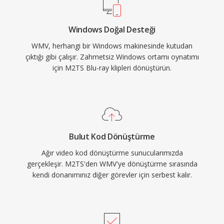
doğal bir seçim haline gelmiştir. WMV; taramalı
video, uyarlanabilir akış için çoklu bit hızı
Windows Doğal Desteği
kodlama ve Windows Media DRM ile dijital
WMV, herhangi bir Windows makinesinde kutudan
haklar yönetimi gibi özellikleri destekler.
çıktığı gibi çalışır. Zahmetsiz Windows ortamı oynatımı
Silverlight platformu da zengin i̇nternet
için M2TS Blu-ray klipleri dönüştürün.
uygulamaları ve akış hizmetleri için birincil video
formatı olarak WMV&#039;yı kullanmıştır.
Sektör çoğu uygulama için H.264 ve
HEVC&#039;ye geçmiş olsa da WMV, eski
kurumsal içerik yönetim sistemlerinde,
Bulut Kod Dönüştürme
arşivlenmiş medya kütüphanelerinde ve
Ağır video kod dönüştürme sunucularımızda
Windows Media ekosistemine bağlı iş
gerçekleşir. M2TS'den WMV'ye dönüştürme sırasında
akışlarında hâlâ bulunmaktadır.
kendi donanımınız diğer görevler için serbest kalır.