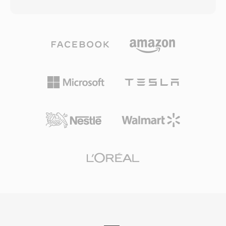
spesifikasyonu altında VC-1 olarak
gibi ses formatlarını destekler. Kapsayıcı ayrıca
standartlaştırılmıştır) kadar çeşitli codec nesilleri
yüksek çözünürlüklü görüntü kaydı için AVCHD
kapsar. WMV dosyaları genellikle ASF
video kameralar tarafından da kullanılarak hem
(Advanced Systems Format) sarmalayıcısı
tüketici disk oynatma hem de video
içinde yer alır ve video içeriğini belirtmek için
prodüksiyonu iş akışlarında yaygın biçimde
.wmv uzantısını kullanır. WMV 9/VC-1, erken
bulunur. M2TS dosyaları, aktarım akışı içinde
H.264 uygulamalarıyla karşılaştırılabilir sıkıştırma
bölüm işaretçilerini, altyazı akışlarını ve
verimliliği elde ederek orta bit hızlarında i̇yi
etkileşimli menü verilerini korur. Güvenilir
görsel kalite sunmuş ve onaylanmış bir codec
senkronizasyon mekanizmaları ve yüksek
olarak HD DVD ve Blu-ray disk içeriğinde
kaliteli codec desteği, M2TS&#039;yı tam
kullanılmak üzere benimsenmiştir. Format;
kaynak kalitesinin korunmasının önemli olduğu
Windows işletim sistemi, Windows Media
yüksek çözünürlüklü içerik arşivleme için ideal
Player ve sunucu tarafı akış altyapısıyla derin
kılar.
entegrasyona sahip olup 2000&#039;ler
boyunca kurumsal medya dağıtımı, şirket eğitim
videoları ve Windows merkezli web içeriği için