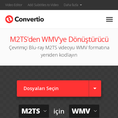
Video Editor
Add Subtitles to Video
Daha fazla
M2TS'den WMV'ye Dönüştürücü
Çevrimiçi Blu-ray M2TS videoyu WMV formatına
yeniden kodlayın
Dosyaları Seçin
M2TS
WMV
için