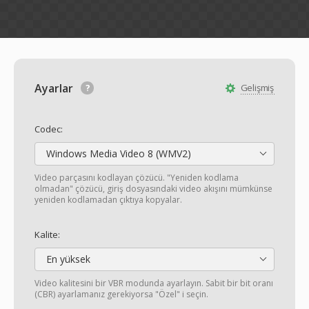
Ayarlar
Gelişmiş
Codec:
Windows Media Video 8 (WMV2)
Video parçasını kodlayan çözücü. "Yeniden kodlama
olmadan" çözücü, giriş dosyasındaki video akışını mümkünse
yeniden kodlamadan çıktıya kopyalar.
Kalite:
En yüksek
Video kalitesini bir VBR modunda ayarlayın. Sabit bir bit oranı
(CBR) ayarlamanız gerekiyorsa "Özel" i seçin.