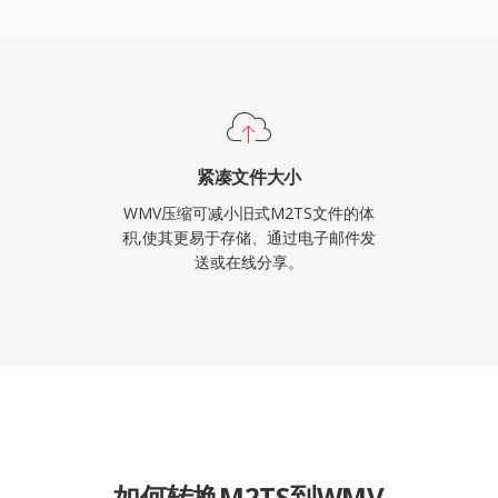
频格式。虽然行业已在大
存在于旧版企业内容管理系
生态系统相关的工作流中。
紧凑文件大小
WMV压缩可减小旧式M2TS文件的体
积,使其更易于存储、通过电子邮件发
送或在线分享。
如何转换M2TS到WMV