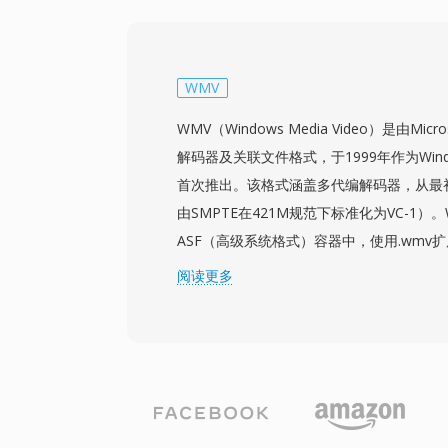
TrueHD、DTS-HD Master Audio和
该容器也被AVCHD摄像机用于录制高清素
和视频制作工作流中都很常见。M2TS文件
字幕流和交互菜单数据。可靠的同步机制和
WMV
使M2TS非常适合在需要保留完整源质量的
WMV（Windows Media Video）是由Mi
解码器及关联文件格式，于1999年作为Windo
首次推出。该格式涵盖多代编解码器，从最初的
由SMPTE在421M规范下标准化为VC-1）
ASF（高级系统格式）容器中，使用.wmv
9/VC-1的压缩效率与早期H.264实现相
阅读更多
视觉质量，并作为HD DVD和蓝光光盘内
用。该格式深度集成到Windows操作系统、Windo
服务器端流媒体基础设施中，在整个2000
业培训视频和以Windows为中心的网络内
行视频、多比特率编码（用于自适应流媒体）以
Media DRM实现的数字版权管理等功能。Silv