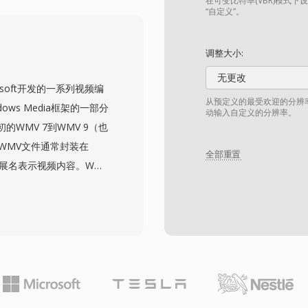
LPCM等无损环绕声音频格式。
在可变比特率(VBR)模式下
“自定义”。
材，使其在消费级光盘播放
在传输流内保留章节标记、
调整大小:
对高质量编解码器的支持
无更改
情况下归档高清内容。
crosoft开发的一系列视频编
从预定义的最受欢迎的分辨
ws Media框架的一部分
动输入自定义的分辨率。
WMV 7到WMV 9（也
。WMV文件通常封装在
全部重置
扩展名表示视频内容。WMV
当，以适中的比特率提供良好的
容的认可编解码器获得采
ws Media Player和
年代成为企业媒体分发、企
容的自然选择。WMV支持隔
及通过Windows
erlight平台也使用WMV