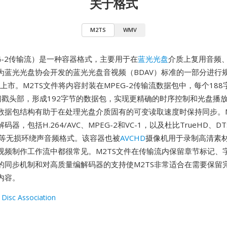
关于格式
M2TS
WMV
EG-2传输流）是一种容器格式，主要用于在
蓝光光盘
介质上复用音频
为蓝光光盘协会开发的蓝光光盘音视频（BDAV）标准的一部分进行
年上市。M2TS文件将内容封装在MPEG-2传输流数据包中，每个18
间戳头部，形成192字节的数据包，实现更精确的时序控制和光盘播
数据包结构有助于在处理光盘介质固有的可变读取速度时保持同步。M
器，包括H.264/AVC、MPEG-2和VC-1，以及杜比TrueHD、DTS-
PCM等无损环绕声音频格式。该容器也被
AVCHD
摄像机用于录制高清素
视频制作工作流中都很常见。M2TS文件在传输流内保留章节标记、
的同步机制和对高质量编解码器的支持使M2TS非常适合在需要保留
内容。
 Disc Association