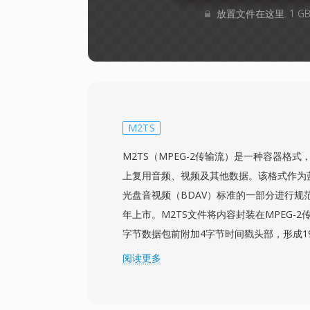
放置文件在这里. 1 
M2TS
M2TS（MPEG-2传输流）是一种容器格
上复用音频、视频及其他数据。该格式作为
光盘音视频（BDAV）标准的一部分进行规范
年上市。M2TS文件将内容封装在MPEG-2
字节数据包前附加4字节时间戳头部，形成1
精确的时序控制和光盘播放时的错误恢复。
阅读更多
于在处理光盘介质固有的可变读取速度时保持
蓝光视频编解码器，包括H.264/AVC、MPE