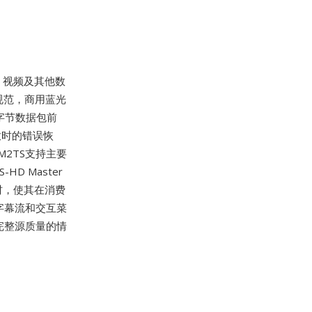
、视频及其他数
规范，商用蓝光
8字节数据包前
放时的错误恢
2TS支持主要
HD Master
材，使其在消费
字幕流和交互菜
完整源质量的情