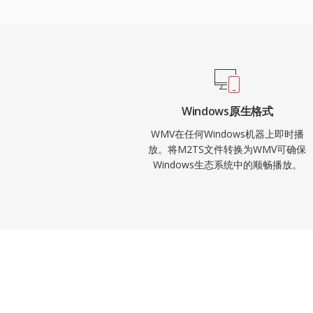
作为其富互联网应用和流媒体服务的主要视
多数应用中转向H.264和HEVC，WMV仍
统、存档媒体库以及与Windows Media
Windows原生格式
WMV在任何Windows机器上即时播
放。将M2TS文件转换为WMV可确保
Windows生态系统中的顺畅播放。