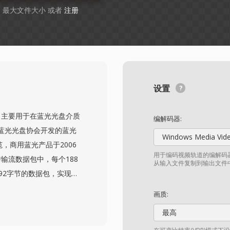
GB 最大文件大小 或者
注册
设置
式，主要用于在蓝光光盘介质
编解码器:
蓝光光盘协会开发的蓝光
Windows Media Vid
，商用蓝光产品于2006
用于编码视频轨道的编解码器
传输流数据包中，每个188
从输入文件复制到输出文件
92字节的数据包，实现更
这种扩展数据包结构有助
画质:
同步。M2TS支持主要的
最高
G-2和VC-1，以及杜比