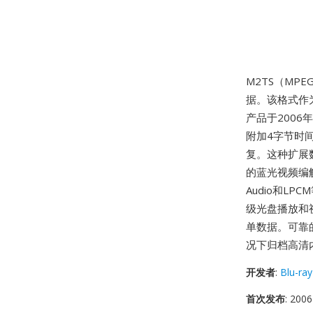
M2TS（MP
据。该格式作
产品于2006
附加4字节时
复。这种扩展
的蓝光视频编解码
Audio和L
级光盘播放和
单数据。可靠
况下归档高清
开发者
:
Blu-ray
首次发布
: 2006