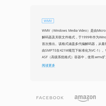
9或RealVideo 10编解码器，其压缩方法与
RMVB文件支持嵌入式字幕流和多音频轨道
中颇为实用。该容器保留了RealMedia对
供了可变比特率编码带来的质量改进。虽然R
WMV
被搭配H.264的MP4等现代格式所取代，
WMV（Windows Media Video）是由Mi
群体，在2000年代中期的在线媒体存档和
解码器及关联文件格式，于1999年作为Windo
首次推出。该格式涵盖多代编解码器，从最初的
由SMPTE在421M规范下标准化为VC-1）
ASF（高级系统格式）容器中，使用.wmv
9/VC-1的压缩效率与早期H.264实现相
阅读更多
视觉质量，并作为HD DVD和蓝光光盘内
用。该格式深度集成到Windows操作系统、Windo
服务器端流媒体基础设施中，在整个2000
业培训视频和以Windows为中心的网络内
行视频、多比特率编码（用于自适应流媒体）以
Media DRM实现的数字版权管理等功能。Silv