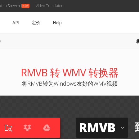
xt to Speech
Video Translator
API
定价
Help
V
RMVB 转 WMV 转换器
将RMVB转为Windows友好的WMV视频
RMVB