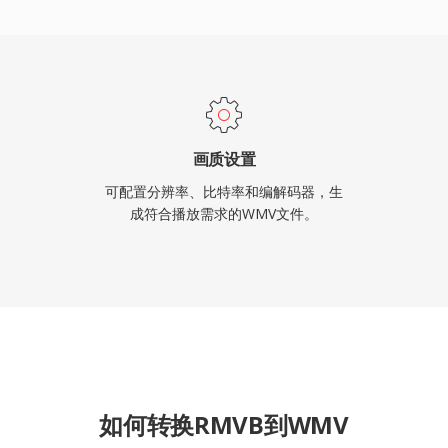
频格式。虽然行业已在大
存在于旧版企业内容管理系
生态系统相关的工作流中。
画质设置
可配置分辨率、比特率和编解码器，生
成符合播放需求的WMV文件。
如何转换RMVB到WMV