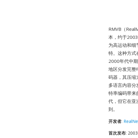
RMVB（RealMe
本，约于20
为高运动和细
特。这种方式
2000年代
地区分发完整电影
码器，其压缩
多语言内容分发
特率编码带来的
代，但它在亚
到。
开发者
:
RealNe
首次发布
: 2003