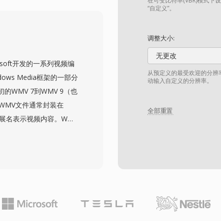
H.264的技术路线相近。
在可变比特率(VBR)模式下
“自定义”。
，使其在多语言内容分发
流媒体友好的架构，同时提
调整大小:
MVB在大多数用途上已
无更改
但它在亚洲市场仍拥有用户
crosoft开发的一系列视频编
个人视频收藏中仍可见到。
从预定义的最受欢迎的分辨
ws Media框架的一部分
动输入自定义的分辨率。
WMV 7到WMV 9（也
。WMV文件通常封装在
全部重置
扩展名表示视频内容。WMV
当，以适中的比特率提供良好的
容的认可编解码器获得采
ws Media Player和
年代成为企业媒体分发、企
容的自然选择。WMV支持隔
及通过Windows
erlight平台也使用WMV