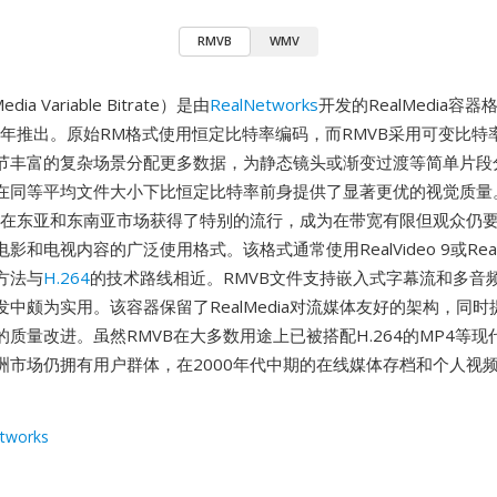
RMVB
WMV
dia Variable Bitrate）是由
RealNetworks
开发的RealMedia容
03年推出。原始RM格式使用恒定比特率编码，而RMVB采用可变比特
节丰富的复杂场景分配更多数据，为静态镜头或渐变过渡等简单片段
在同等平均文件大小下比恒定比特率前身提供了显著更优的视觉质量。
中期在东亚和东南亚市场获得了特别的流行，成为在带宽有限但观众仍
和电视内容的广泛使用格式。该格式通常使用RealVideo 9或RealVi
方法与
H.264
的技术路线相近。RMVB文件支持嵌入式字幕流和多音
中颇为实用。该容器保留了RealMedia对流媒体友好的架构，同
质量改进。虽然RMVB在大多数用途上已被搭配H.264的MP4等现
洲市场仍拥有用户群体，在2000年代中期的在线媒体存档和个人视
tworks