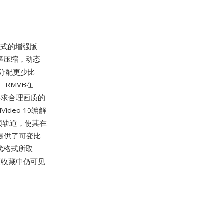
器格式的增强版
率压缩，动态
分配更少比
RMVB在
要求合理画质的
deo 10编解
频轨道，使其在
时提供了可变比
代格式所取
频收藏中仍可见