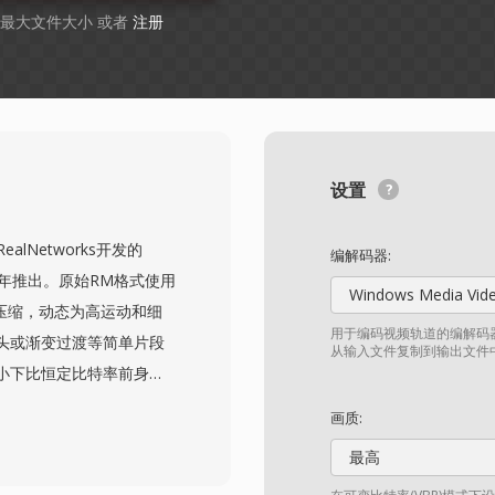
B 最大文件大小 或者
注册
设置
由RealNetworks开发的
编解码器:
03年推出。原始RM格式使用
Windows Media Vid
压缩，动态为高运动和细
用于编码视频轨道的编解码器
头或渐变过渡等简单片段
从输入文件复制到输出文件
小下比恒定比特率前身提
年代中期在东亚和东南亚市
画质:
众仍要求合理画质的地区
最高
通常使用RealVideo