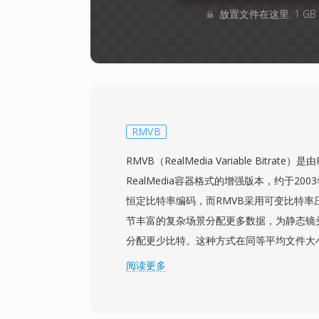
放置文件在这里. 1 G
RMVB
RMVB（RealMedia Variable Bitrate）是
RealMedia容器格式的增强版本，约于20
恒定比特率编码，而RMVB采用可变比特率
节丰富的复杂场景分配更多数据，为静态镜
分配更少比特。这种方式在同等平均文件大
供了显著更优的视觉质量。RMVB在2000
阅读更多
场获得了特别的流行，成为在带宽有限但观
分发完整电影和电视内容的广泛使用格式。该格式