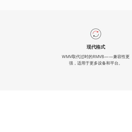
作为其富互联网应用和流媒体服务的主要视
多数应用中转向H.264和HEVC，WMV仍
统、存档媒体库以及与Windows Media
现代格式
WMV取代过时的RMVB——兼容性更
强，适用于更多设备和平台。