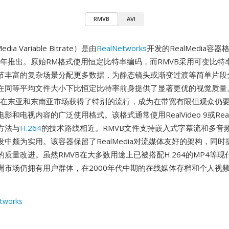
RMVB
AVI
dia Variable Bitrate）是由
RealNetworks
开发的RealMedia容
03年推出。原始RM格式使用恒定比特率编码，而RMVB采用可变比特
节丰富的复杂场景分配更多数据，为静态镜头或渐变过渡等简单片段
在同等平均文件大小下比恒定比特率前身提供了显著更优的视觉质量。
中期在东亚和东南亚市场获得了特别的流行，成为在带宽有限但观众仍
和电视内容的广泛使用格式。该格式通常使用RealVideo 9或RealVi
方法与
H.264
的技术路线相近。RMVB文件支持嵌入式字幕流和多音
中颇为实用。该容器保留了RealMedia对流媒体友好的架构，同
质量改进。虽然RMVB在大多数用途上已被搭配H.264的MP4等现
洲市场仍拥有用户群体，在2000年代中期的在线媒体存档和个人视
tworks