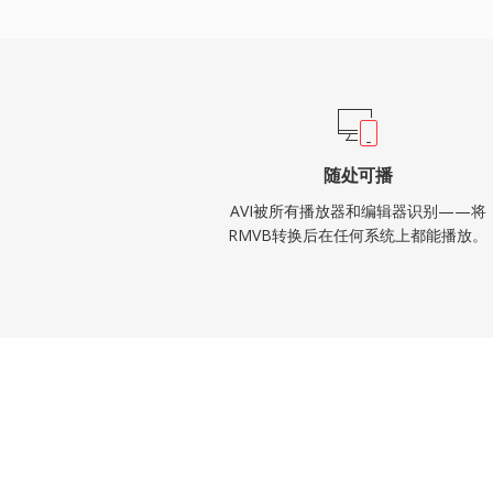
允许文件超出原始限制解决了大小问题。尽管
然是最被广泛认可的多媒体格式之一，在所
放器和编辑工具中仍获得广泛支持。
随处可播
AVI被所有播放器和编辑器识别——将
RMVB转换后在任何系统上都能播放。