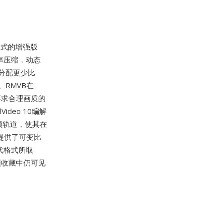
器格式的增强版
率压缩，动态
分配更少比
RMVB在
要求合理画质的
deo 10编解
频轨道，使其在
时提供了可变比
代格式所取
频收藏中仍可见