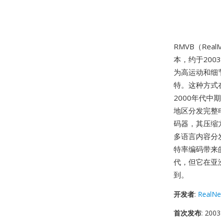
RMVB（RealMe
本，约于20
为高运动和细
特。这种方式
2000年代
地区分发完整电影
码器，其压缩
多语言内容分发
特率编码带来的
代，但它在亚
到。
开发者
:
RealNe
首次发布
: 2003