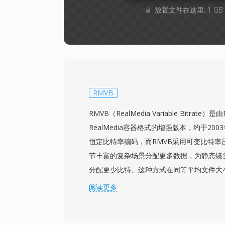
放置文件在这里. 1 G
RMVB
RMVB（RealMedia Variable Bitrate）是
RealMedia容器格式的增强版本，约于20
恒定比特率编码，而RMVB采用可变比特率
节丰富的复杂场景分配更多数据，为静态镜
分配更少比特。这种方式在同等平均文件大
供了显著更优的视觉质量。RMVB在2000
阅读更多
场获得了特别的流行，成为在带宽有限但观
分发完整电影和电视内容的广泛使用格式。该格式