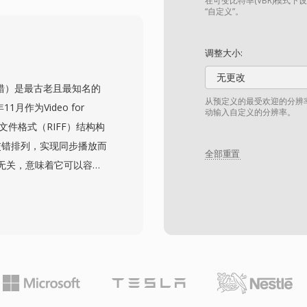
H.264的技术路线相近。
在可变比特率(VBR)模式下
“自定义”。
，使其在多语言内容分发
流媒体友好的架构，同时提
调整大小:
MVB在大多数用途上已
无更改
但它在亚洲市场仍拥有用户
音频视频交错）是最古老且最知名的
个人视频收藏中仍可见到。
从预定义的最受欢迎的分辨
1月作为Video for
动输入自定义的分辨率。
文件格式（RIFF）结构构
交错排列，实现同步播放而
全部重置
无关，意味着它可以容纳
ak和Indeo到现代的
它在整个1990年代和2000
是其简洁的内部结构，与
层面上相对容易编辑和处
中包含多语言内容。然而，
B的文件大小上限，以及不
扩展（AVI 2.0）通过