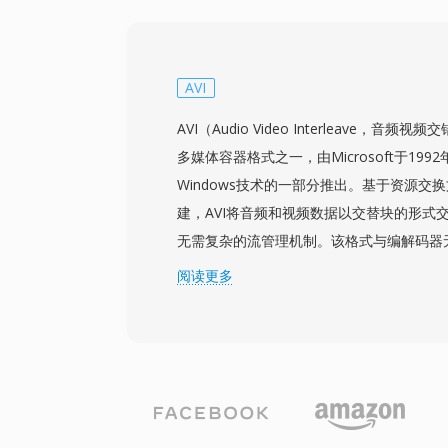
9或RealVideo 10编解码器，其压缩方法与
RMVB文件支持嵌入式字幕流和多音频轨道
中颇为实用。该容器保留了RealMedia对
供了可变比特率编码带来的质量改进。虽然R
AVI
被搭配H.264的MP4等现代格式所取代，
AVI（Audio Video Interleave，
群体，在2000年代中期的在线媒体存档和
多媒体容器格式之一，由Microsoft于1992年1
Windows技术的一部分推出。基于资源交换
建，AVI将音频和视频数据以交替块的形式
无需复杂的流管理机制。该格式与编解码器
几乎任何编解码器压缩的视频，从早期的Cinep
阅读更多
DivX、Xvid和H.264流。这种灵活性促成了
年代个人电脑上的广泛普及。一个显著特点
更复杂的现代容器相比，AVI文件在二进制
理。AVI还支持多个音频流，可在单个文件
原始规范存在局限性，包括早期实现中2 G
原生支持可变帧率或高级字幕格式。OpenDML