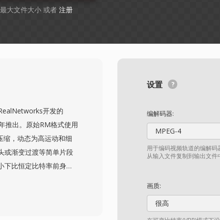
B 最大文件大小 或者
注册
设置
由RealNetworks开发的
编解码器:
03年推出。原始RM格式使用
MPEG-4
压缩，动态为高运动和细
用于编码视频轨道的编解码器
头或渐变过渡等简单片段
从输入文件复制到输出文件
小下比恒定比特率前身提
年代中期在东亚和东南亚市
画质:
众仍要求合理画质的地区
很高
通常使用RealVideo