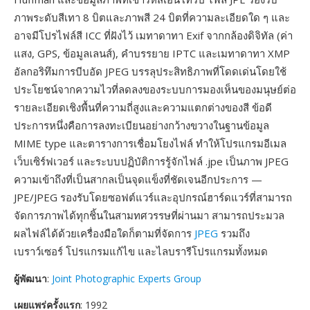
ภาพระดับสีเทา 8 บิตและภาพสี 24 บิตที่ความละเอียดใด ๆ และ
อาจมีโปรไฟล์สี ICC ที่ฝังไว้ เมทาดาทา Exif จากกล้องดิจิทัล (ค่า
แสง, GPS, ข้อมูลเลนส์), คำบรรยาย IPTC และเมทาดาทา XMP
อัลกอริทึมการบีบอัด JPEG บรรลุประสิทธิภาพที่โดดเด่นโดยใช้
ประโยชน์จากความไวที่ลดลงของระบบการมองเห็นของมนุษย์ต่อ
รายละเอียดเชิงพื้นที่ความถี่สูงและความแตกต่างของสี ข้อดี
ประการหนึ่งคือการลงทะเบียนอย่างกว้างขวางในฐานข้อมูล
MIME type และตารางการเชื่อมโยงไฟล์ ทำให้โปรแกรมอีเมล
เว็บเซิร์ฟเวอร์ และระบบปฏิบัติการรู้จักไฟล์ .jpe เป็นภาพ JPEG
ความเข้าถึงที่เป็นสากลเป็นจุดแข็งที่ชัดเจนอีกประการ —
JPE/JPEG รองรับโดยซอฟต์แวร์และอุปกรณ์ฮาร์ดแวร์ที่สามารถ
จัดการภาพได้ทุกชิ้นในสามทศวรรษที่ผ่านมา สามารถประมวล
ผลไฟล์ได้ด้วยเครื่องมือใดก็ตามที่จัดการ
JPEG
รวมถึง
เบราว์เซอร์ โปรแกรมแก้ไข และไลบรารีโปรแกรมทั้งหมด
ผู้พัฒนา
:
Joint Photographic Experts Group
เผยแพร่ครั้งแรก
: 1992