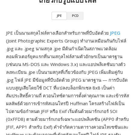
JPE
PCD
JPE เป็นนามสกุลไฟล์ทางเลือกสำหรับภาพที่บีบอัดด้วย
JPEG
(Joint Photographic Experts Group) ทำงานเหมือนกันกับไฟล์
.jpg และ .jpeg นามสกุล .jpe มีต้นกำเนิดในสภาพแวดล้อม
คอมพิวเตอร์ยุคแรกที่นามสกุลไฟล์สามตัวอักษรเป็นมาตรฐาน
(เช่นบน MS-DOS และ Windows 3.x) และแอปพลิเคชันบางตัว
ลงทะเบียน .jpe เป็นนามสกุลที่เกี่ยวข้องกับ JPEG เพิ่มเติมคู่กับ
.jpg ไฟล์ JPE มีข้อมูลที่บีบอัดด้วย JPEG มาตรฐาน — การบีบอัด
แบบสูญเสียโดยใช้ DCT ที่แปลงบล็อกพิกเซล 8x8 เป็นค่า
สัมประสิทธิ์ความถี่ ควอนไทซ์ตามการตั้งค่าคุณภาพ และเข้ารหัส
ผลลัพธ์ด้วยการเข้ารหัสเอนโทรปี Huffman โครงสร้างไฟล์เป็น
ไปตามข้อกำหนด JFIF หรือ Exif เริ่มต้นด้วยมาร์กเกอร์ SOI
(0xFFD8) ตามด้วยมาร์กเกอร์เฉพาะแอปพลิเคชัน (APP0 สำหรับ
JFIF, APP1 สำหรับ Exif) คำจำกัดความตารางควอนไทเซชันและ
Huffman และข้อมูลภาพที่เข้ารหัสเอนโทรปี ไฟล์ JPE รองรับ