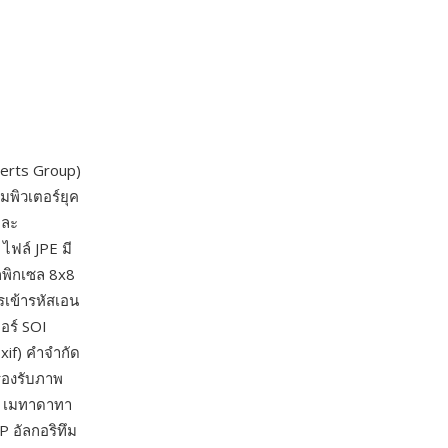
perts Group)
มพิวเตอร์ยุค
และ
 ไฟล์ JPE มี
กพิกเซล 8x8
รเข้ารหัสเอน
อร์ SOI
xif) คำจำกัด
รองรับภาพ
ว้ เมทาดาทา
P อัลกอริทึม