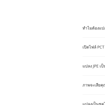
ทำไมต้องแปล
เปิดไฟล์ PCT
แปลง JPE เป็
ภาพจะเสียค
แปลงเป็นชุด