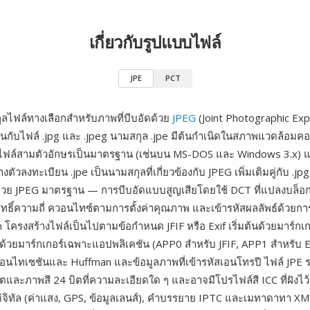
เกี่ยวกับรูปแบบไฟล์
JPE
PCT
ุลไฟล์ทางเลือกสำหรับภาพที่บีบอัดด้วย
JPEG
(Joint Photographic Ex
นกับไฟล์ .jpg และ .jpeg นามสกุล .jpe มีต้นกำเนิดในสภาพแวดล้อมคอ
ลไฟล์สามตัวอักษรเป็นมาตรฐาน (เช่นบน MS-DOS และ Windows 3.x) 
ัวลงทะเบียน .jpe เป็นนามสกุลที่เกี่ยวข้องกับ JPEG เพิ่มเติมคู่กับ .jpg
ัดด้วย JPEG มาตรฐาน — การบีบอัดแบบสูญเสียโดยใช้ DCT ที่แปลงบล็อ
ิทธิ์ความถี่ ควอนไทซ์ตามการตั้งค่าคุณภาพ และเข้ารหัสผลลัพธ์ด้วยกา
 โครงสร้างไฟล์เป็นไปตามข้อกำหนด JFIF หรือ Exif เริ่มต้นด้วยมาร์กเก
้วยมาร์กเกอร์เฉพาะแอปพลิเคชัน (APP0 สำหรับ JFIF, APP1 สำหรับ E
นไทเซชันและ Huffman และข้อมูลภาพที่เข้ารหัสเอนโทรปี ไฟล์ JPE 
ิตและภาพสี 24 บิตที่ความละเอียดใด ๆ และอาจมีโปรไฟล์สี ICC ที่ฝังไ
ดิจิทัล (ค่าแสง, GPS, ข้อมูลเลนส์), คำบรรยาย IPTC และเมทาดาทา XM