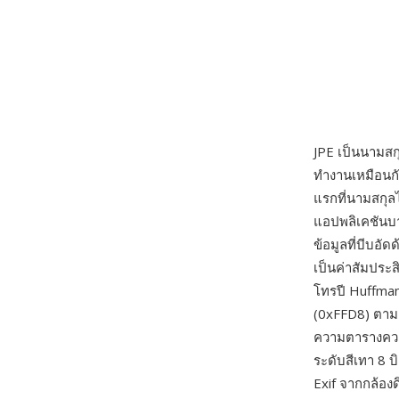
JPE เป็นนามสก
ทำงานเหมือนกั
แรกที่นามสกุ
แอปพลิเคชันบางต
ข้อมูลที่บีบอ
เป็นค่าสัมประส
โทรปี Huffman
(0xFFD8) ตามด
ความตารางควอ
ระดับสีเทา 8 บ
Exif จากกล้อง