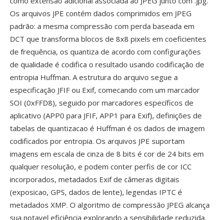
como extensão adicional associada ao JPEG junto com .jpg.
Os arquivos JPE contém dados comprimidos em JPEG
padrão: a mesma compressão com perda baseada em
DCT que transforma blocos de 8x8 pixels em coeficientes
de frequência, os quantiza de acordo com configurações
de qualidade é codifica o resultado usando codificação de
entropia Huffman. A estrutura do arquivo segue a
especificação JFIF ou Exif, comecando com um marcador
SOI (0xFFD8), seguido por marcadores específicos de
aplicativo (APP0 para JFIF, APP1 para Exif), definições de
tabelas de quantizacao é Huffman é os dados de imagem
codificados por entropia. Os arquivos JPE suportam
imagens em escala de cinza de 8 bits é cor de 24 bits em
qualquer resolução, e podem conter perfis de cor ICC
incorporados, metadados Exif de câmeras digitais
(exposicao, GPS, dados de lente), legendas IPTC é
metadados XMP. O algoritmo de compressão JPEG alcança
sua notavel eficiência explorando a sensibilidade reduzida