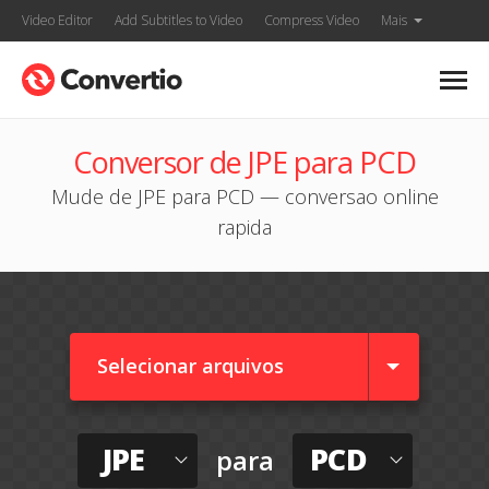
Video Editor
Add Subtitles to Video
Compress Video
Mais
Conversor de JPE para PCD
Mude de JPE para PCD — conversao online
rapida
Selecionar arquivos
JPE
PCD
para