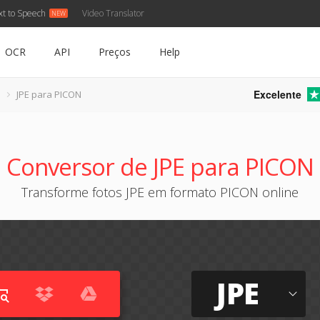
xt to Speech
Video Translator
OCR
API
Preços
Help
Excelente
JPE para PICON
Conversor de JPE para PICON
Transforme fotos JPE em formato PICON online
JPE