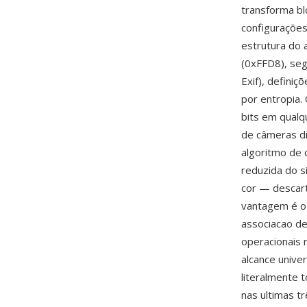
transforma bl
configurações
estrutura do 
(0xFFD8), seg
Exif), defini
por entropia.
bits em qualq
de câmeras di
algoritmo de 
reduzida do s
cor — descar
vantagem é o
associacao de
operacionais
alcance unive
literalmente 
nas ultimas t