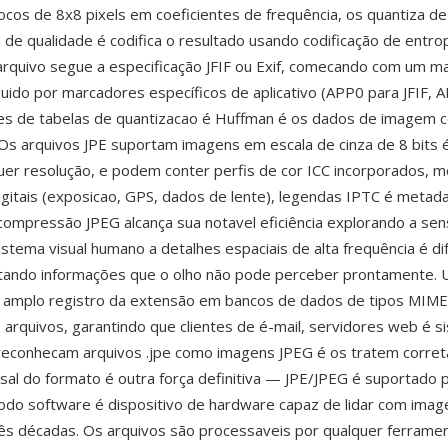
ocos de 8x8 pixels em coeficientes de frequência, os quantiza d
 de qualidade é codifica o resultado usando codificação de entro
arquivo segue a especificação JFIF ou Exif, comecando com um m
uido por marcadores específicos de aplicativo (APP0 para JFIF, 
ções de tabelas de quantizacao é Huffman é os dados de imagem c
 Os arquivos JPE suportam imagens em escala de cinza de 8 bits 
uer resolução, e podem conter perfis de cor ICC incorporados, m
gitais (exposicao, GPS, dados de lente), legendas IPTC é meta
compressão JPEG alcança sua notavel eficiência explorando a sens
istema visual humano a detalhes espaciais de alta frequência é d
tando informações que o olho não pode perceber prontamente.
 amplo registro da extensão em bancos de dados de tipos MIME
 arquivos, garantindo que clientes de é-mail, servidores web é 
 reconhecam arquivos .jpe como imagens JPEG é os tratem corre
rsal do formato é outra força definitiva — JPE/JPEG é suportado 
todo software é dispositivo de hardware capaz de lidar com imag
rês décadas. Os arquivos são processaveis por qualquer ferrame