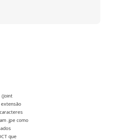
G
(Joint
A extensão
 caracteres
vam .jpe como
dados
DCT que