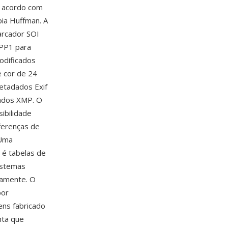
e acordo com
pia Huffman. A
arcador SOI
APP1 para
odificados
é cor de 24
etadados Exif
dados XMP. O
ibilidade
iferenças de
 Uma
 é tabelas de
sistemas
tamente. O
por
ens fabricado
nta que