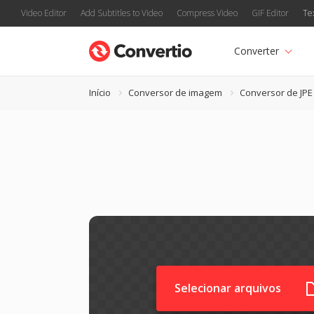
Video Editor
Add Subtitles to Video
Compress Video
GIF Editor
Te
Converter
Início
Conversor de imagem
Conversor de JPE
Selecionar arquivos