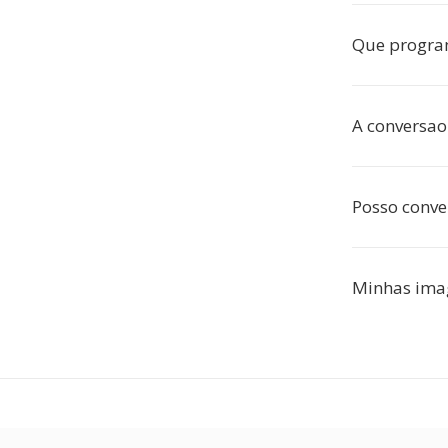
Que progra
A conversao
Posso conve
Minhas imag