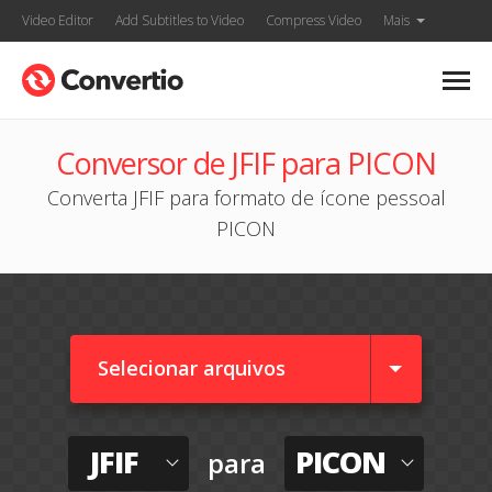
Video Editor
Add Subtitles to Video
Compress Video
Mais
Conversor de JFIF para PICON
Converta JFIF para formato de ícone pessoal
PICON
Selecionar arquivos
JFIF
PICON
para